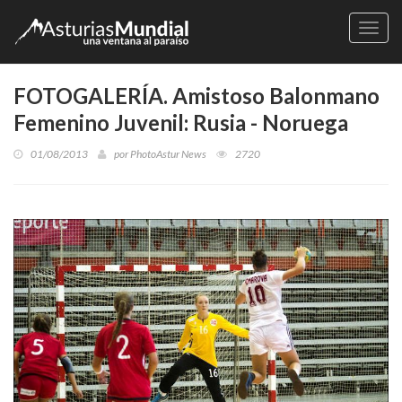
Naveg
FOTOGALERÍA. Amistoso Balonmano
Femenino Juvenil: Rusia - Noruega
01/08/2013
por
PhotoAstur News
2720