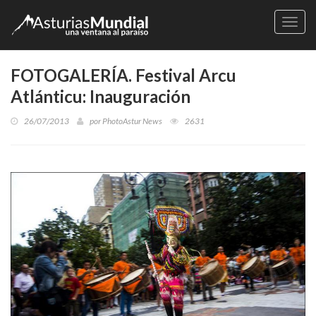
Naveg
FOTOGALERÍA. Festival Arcu
Atlánticu: Inauguración
26/07/2013
por
PhotoAstur News
2631