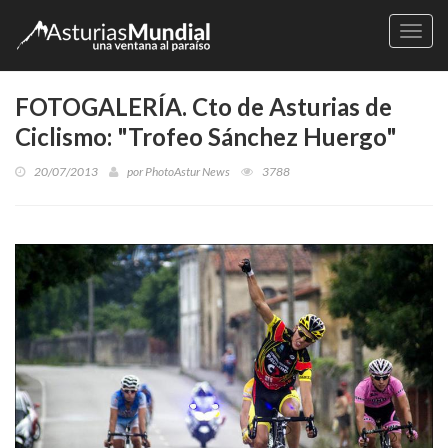
Naveg
FOTOGALERÍA. Cto de Asturias de
Ciclismo: "Trofeo Sánchez Huergo"
20/07/2013
por
PhotoAstur News
3788