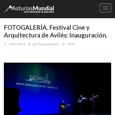
Naveg
FOTOGALERÍA. Festival Cine y
Arquitectura de Avilés: Inauguración.
16/07/2013
por
PhotoAstur News
3250