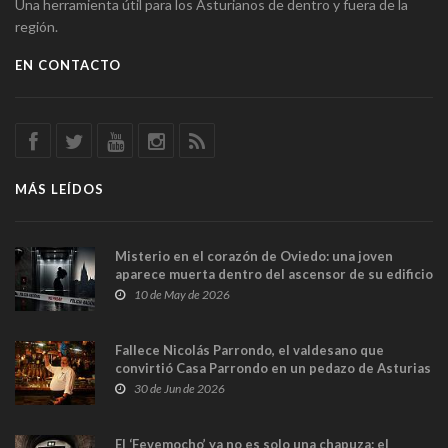
Una herramienta útil para los Asturianos de dentro y fuera de la
región.
EN CONTACTO
MÁS LEÍDOS
Misterio en el corazón de Oviedo: una joven
aparece muerta dentro del ascensor de su edificio
y las cámaras captan sus últimos minutos
10 de May de 2026
Fallece Nicolás Parrondo, el valdesano que
convirtió Casa Parrondo en un pedazo de Asturias
en Madrid
30 de Jun de 2026
El ‘Fevemocho’ ya no es solo una chapuza: el