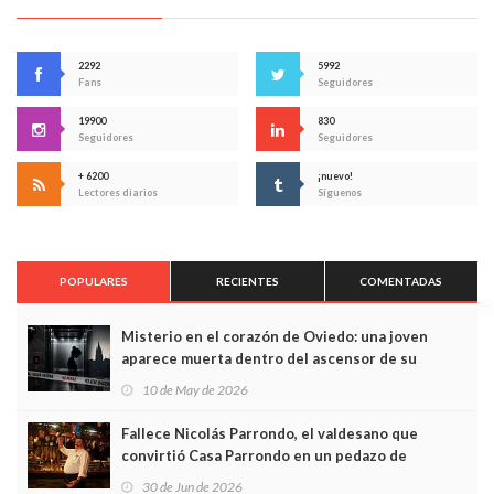
2292
5992
Fans
Seguidores
19900
830
Seguidores
Seguidores
+ 6200
¡nuevo!
Lectores diarios
Síguenos
POPULARES
RECIENTES
COMENTADAS
Misterio en el corazón de Oviedo: una joven
aparece muerta dentro del ascensor de su
edificio y las cámaras captan sus últimos minutos
10 de May de 2026
Fallece Nicolás Parrondo, el valdesano que
convirtió Casa Parrondo en un pedazo de
Asturias en Madrid
30 de Jun de 2026