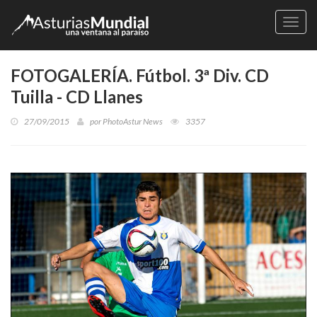
Naveg
FOTOGALERÍA. Fútbol. 3ª Div. CD
Tuilla - CD Llanes
27/09/2015
por
PhotoAstur News
3357