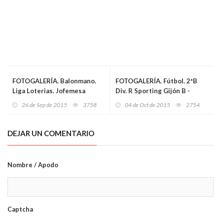
FOTOGALERÍA. Balonmano.
FOTOGALERÍA. Fútbol. 2ªB
Liga Loterias. Jofemesa
Div. R Sporting Gijón B -
Oviedo BF - Prosetecnisa
Racing Club Santander
26 de Sep de 2015
3758
04 de Oct de 2015
2754
Zuazo
DEJAR UN COMENTARIO
Nombre / Apodo
Captcha