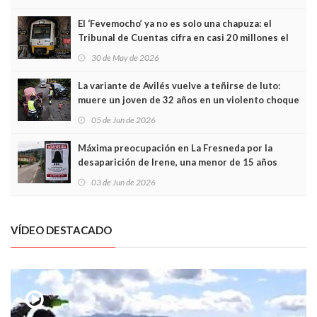
El ‘Fevemocho’ ya no es solo una chapuza: el
Tribunal de Cuentas cifra en casi 20 millones el
sobrecoste de los trenes que no cabían por los
30 de May de 2026
túneles
La variante de Avilés vuelve a teñirse de luto:
muere un joven de 32 años en un violento choque
frontal
05 de Jun de 2026
Máxima preocupación en La Fresneda por la
desaparición de Irene, una menor de 15 años
03 de Jun de 2026
VÍDEO DESTACADO