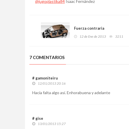
@jugoplastika84
Isaac Fernández
Fuerza contraria
12 de Ene de 2013
3211
7 COMENTARIOS
# gamoniteiru
12/01/2013 20:16
Hacía falta algo así. Enhorabuena y adelante
# gise
13/01/2013 15:27