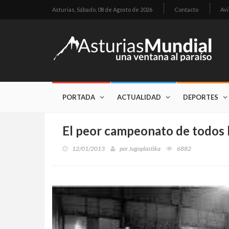
Asturias,
Sábado, 08 de Agosto de 2026
Contacto
Avi
PORTADA
ACTUALIDAD
DEPORTES
El peor campeonato de todos 
12/01/2013
por
Jugoplastika
6882