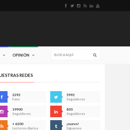
OPINIÓN
UESTRAS REDES
2292
5992
Fans
Seguidores
19900
830
Seguidores
Seguidores
+ 6200
¡nuevo!
Lectores diarios
Síguenos