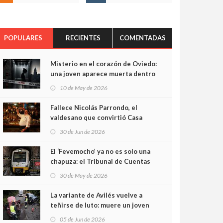
POPULARES
RECIENTES
COMENTADAS
Misterio en el corazón de Oviedo:
una joven aparece muerta dentro
del ascensor de su edificio y las
10 de May de 2026
cámaras captan sus últimos
minutos
Fallece Nicolás Parrondo, el
valdesano que convirtió Casa
Parrondo en un pedazo de
30 de Jun de 2026
Asturias en Madrid
El ‘Fevemocho’ ya no es solo una
chapuza: el Tribunal de Cuentas
cifra en casi 20 millones el
30 de May de 2026
sobrecoste de los trenes que no
cabían por los túneles
La variante de Avilés vuelve a
teñirse de luto: muere un joven
de 32 años en un violento choque
05 de Jun de 2026