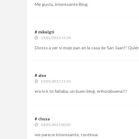
Me gusta, interesante Blog.
# mikelgti
13/01/2013 15:34
Diosss a ver si mojo pan en la casa de San Juan!! Quiénn y
# alex
13/01/2013 21:26
era lo k te faltaba, un buen blog. enhorabuena!!!
# chusa
14/01/2013 00:01
me parece interesante, continua