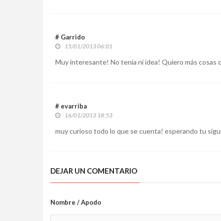
# Garrido
15/01/2013 06:01
Muy interesante! No tenía ni idea! Quiero más cosas d
# evarriba
16/01/2013 18:53
muy curioso todo lo que se cuenta! esperando tu sigu
DEJAR UN COMENTARIO
Nombre / Apodo