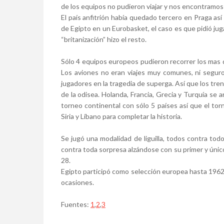
de los equipos no pudieron viajar y nos encontramos
El país anfitrión había quedado tercero en Praga as
de Egipto en un Eurobasket, el caso es que pidió jug
“britanización” hizo el resto.
Sólo 4 equipos europeos pudieron recorrer los mas 
Los aviones no eran viajes muy comunes, ni seguro
jugadores en la tragedia de superga. Así que los tr
de la odisea. Holanda, Francia, Grecia y Turquía se
torneo continental con sólo 5 países así que el to
Siria y Líbano para completar la historia.
Se jugó una modalidad de liguilla, todos contra todo
contra toda sorpresa alzándose con su primer y únic
28.
Egipto participó como selección europea hasta 1962
ocasiones.
Fuentes:
1
,
2
,
3