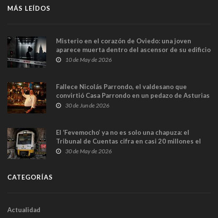
MÁS LEÍDOS
Misterio en el corazón de Oviedo: una joven
aparece muerta dentro del ascensor de su edificio
y las cámaras captan sus últimos minutos
10 de May de 2026
Fallece Nicolás Parrondo, el valdesano que
convirtió Casa Parrondo en un pedazo de Asturias
en Madrid
30 de Jun de 2026
El ‘Fevemocho’ ya no es solo una chapuza: el
Tribunal de Cuentas cifra en casi 20 millones el
sobrecoste de los trenes que no cabían por los
30 de May de 2026
túneles
CATEGORÍAS
Actualidad