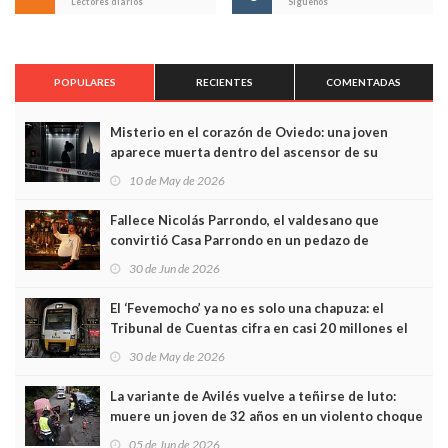
Lectores diarios
Síguenos
POPULARES
RECIENTES
COMENTADAS
Misterio en el corazón de Oviedo: una joven
aparece muerta dentro del ascensor de su
edificio y las cámaras captan sus últimos minutos
10 de May de 2026
Fallece Nicolás Parrondo, el valdesano que
convirtió Casa Parrondo en un pedazo de
Asturias en Madrid
30 de Jun de 2026
El ‘Fevemocho’ ya no es solo una chapuza: el
Tribunal de Cuentas cifra en casi 20 millones el
sobrecoste de los trenes que no cabían por los
30 de May de 2026
túneles
La variante de Avilés vuelve a teñirse de luto:
muere un joven de 32 años en un violento choque
frontal
05 de Jun de 2026