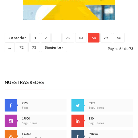
«
Anterior
1
2
...
62
63
64
65
66
...
72
73
Siguiente
»
Página 64 de 73
NUESTRAS REDES
2292
5992
Fans
Seguidores
19900
830
Seguidores
Seguidores
+ 6200
¡nuevo!