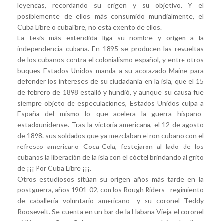
leyendas, recordando su origen y su objetivo. Y el
posiblemente de ellos más consumido mundialmente, el
Cuba Libre o cubalibre, no está exento de ellos.
La tesis más extendida liga su nombre y origen a la
independencia cubana. En 1895 se producen las revueltas
de los cubanos contra el colonialismo español, y entre otros
buques Estados Unidos manda a su acorazado Maine para
defender los intereses de su ciudadanía en la isla, que el 15
de febrero de 1898 estalló y hundió, y aunque su causa fue
siempre objeto de especulaciones, Estados Unidos culpa a
España del mismo lo que acelera la guerra hispano-
estadounidense. Tras la victoria americana, el 12 de agosto
de 1898. sus soldados que ya mezclaban el ron cubano con el
refresco americano Coca-Cola, festejaron al lado de los
cubanos la liberación de la isla con el cóctel brindando al grito
de ¡¡¡ Por Cuba Libre ¡¡¡.
Otros estudiosos sitúan su origen años más tarde en la
postguerra, años 1901-02, con los Rough Riders –regimiento
de caballería voluntario americano- y su coronel Teddy
Roosevelt. Se cuenta en un bar de la Habana Vieja el coronel