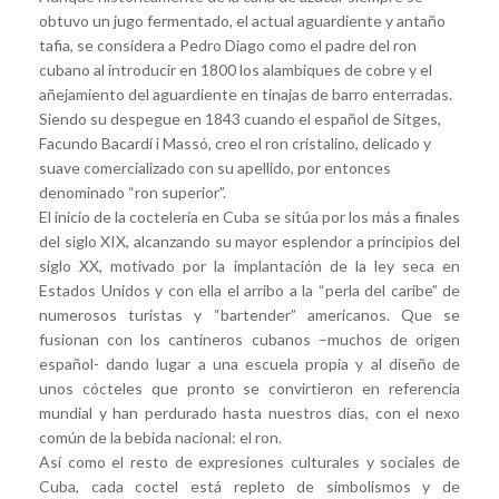
obtuvo un jugo fermentado, el actual aguardiente y antaño
tafia, se considera a Pedro Diago como el padre del ron
cubano al introducir en 1800 los alambiques de cobre y el
añejamiento del aguardiente en tinajas de barro enterradas.
Siendo su despegue en 1843 cuando el español de Sitges,
Facundo Bacardí i Massó, creo el ron cristalino, delicado y
suave comercializado con su apellido, por entonces
denominado “ron superior”.
El inicio de la coctelería en Cuba se sitúa por los más a finales
del siglo XIX, alcanzando su mayor esplendor a principios del
siglo XX, motivado por la implantación de la ley seca en
Estados Unidos y con ella el arribo a la “perla del caribe” de
numerosos turistas y “bartender” americanos. Que se
fusionan con los cantineros cubanos –muchos de origen
español- dando lugar a una escuela propia y al diseño de
unos cócteles que pronto se convirtieron en referencia
mundial y han perdurado hasta nuestros días, con el nexo
común de la bebida nacional: el ron.
Así como el resto de expresiones culturales y sociales de
Cuba, cada coctel está repleto de simbolismos y de