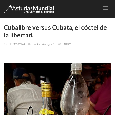
Naveg
Cubalibre versus Cubata, el cóctel de
la libertad.
03/12/2024
por
Dendecaguelu
1039