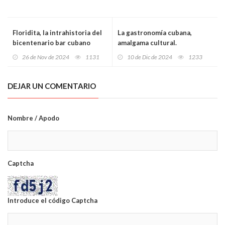
Floridita, la intrahistoria del
La gastronomía cubana,
bicentenario bar cubano
amalgama cultural.
referente mundial.
26 de Nov de 2024
1131
10 de Dic de 2024
1233
DEJAR UN COMENTARIO
Nombre / Apodo
Captcha
Introduce el código Captcha