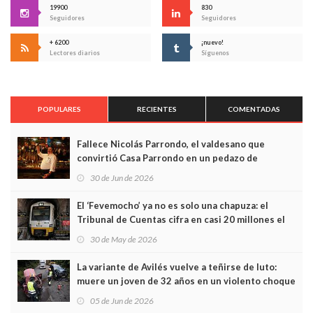
19900
830
Seguidores
Seguidores
+ 6200
¡nuevo!
Lectores diarios
Síguenos
POPULARES
RECIENTES
COMENTADAS
Fallece Nicolás Parrondo, el valdesano que
convirtió Casa Parrondo en un pedazo de
Asturias en Madrid
30 de Jun de 2026
El ‘Fevemocho’ ya no es solo una chapuza: el
Tribunal de Cuentas cifra en casi 20 millones el
sobrecoste de los trenes que no cabían por los
30 de May de 2026
túneles
La variante de Avilés vuelve a teñirse de luto:
muere un joven de 32 años en un violento choque
frontal
05 de Jun de 2026