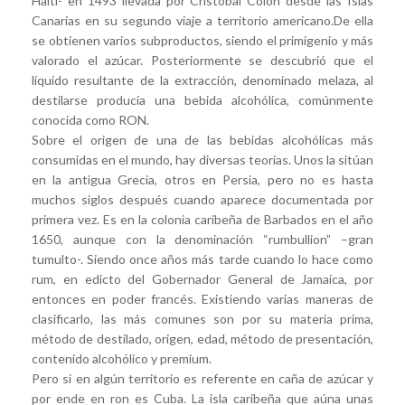
Haití- en 1493 llevada por Cristóbal Colón desde las Islas
Canarias en su segundo viaje a territorio americano.De ella
se obtienen varios subproductos, siendo el primigenio y más
valorado el azúcar. Posteriormente se descubrió que el
líquido resultante de la extracción, denominado melaza, al
destilarse producía una bebida alcohólica, comúnmente
conocida como RON.
Sobre el origen de una de las bebidas alcohólicas más
consumidas en el mundo, hay diversas teorías. Unos la sitúan
en la antigua Grecia, otros en Persia, pero no es hasta
muchos siglos después cuando aparece documentada por
primera vez. Es en la colonia caribeña de Barbados en el año
1650, aunque con la denominación “rumbullion” –gran
tumulto-. Siendo once años más tarde cuando lo hace como
rum, en edicto del Gobernador General de Jamaica, por
entonces en poder francés. Existiendo varias maneras de
clasificarlo, las más comunes son por su materia prima,
método de destilado, origen, edad, método de presentación,
contenido alcohólico y premium.
Pero si en algún territorio es referente en caña de azúcar y
por ende en ron es Cuba. La isla caribeña que aúna unas