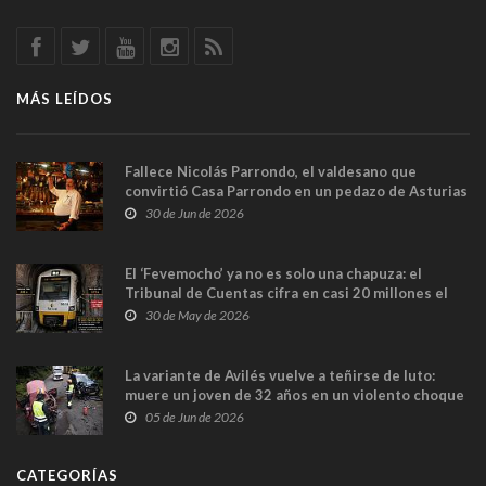
MÁS LEÍDOS
Fallece Nicolás Parrondo, el valdesano que
convirtió Casa Parrondo en un pedazo de Asturias
en Madrid
30 de Jun de 2026
El ‘Fevemocho’ ya no es solo una chapuza: el
Tribunal de Cuentas cifra en casi 20 millones el
sobrecoste de los trenes que no cabían por los
30 de May de 2026
túneles
La variante de Avilés vuelve a teñirse de luto:
muere un joven de 32 años en un violento choque
frontal
05 de Jun de 2026
CATEGORÍAS