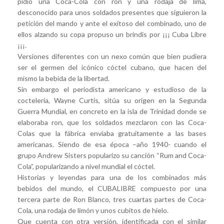
pidió una Coca-Cola con ron y una rodaja de lima,
desconocido para unos soldados presentes que siguieron la
petición del mando y ante el exitoso del combinado, uno de
ellos alzando su copa propuso un brindis por ¡¡¡ Cuba Libre
¡¡¡.
Versiones diferentes con un nexo común que bien pudiera
ser el germen del icónico cóctel cubano, que hacen del
mismo la bebida de la libertad.
Sin embargo el periodista americano y estudioso de la
coctelería, Wayne Curtis, sitúa su origen en la Segunda
Guerra Mundial, en concreto en la isla de Trinidad donde se
elaboraba ron, que los soldados mezclaron con las Coca-
Colas que la fábrica enviaba gratuitamente a las bases
americanas. Siendo de esa época –año 1940- cuando el
grupo Andrew Sisters popularizo su canción “Rum and Coca-
Cola”, popularizando a nivel mundial el cóctel.
Historias y leyendas para una de los combinados más
bebidos del mundo, el CUBALIBRE compuesto por una
tercera parte de Ron Blanco, tres cuartas partes de Coca-
Cola, una rodaja de limón y unos cubitos de hielo.
Que cuenta con otra versión, identificada con el similar