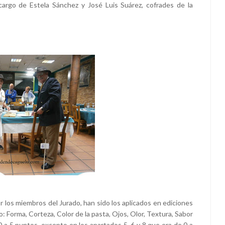
cargo de Estela Sánchez y José Luis Suárez, cofrades de la
r los miembros del Jurado, han sido los aplicados en ediciones
 Forma, Corteza, Color de la pasta, Ojos, Olor, Textura, Sabor
a 5 puntos, excepto en los apartados 5, 6 y 8 que era de 0 a