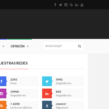
OPINIÓN
UESTRAS REDES
2292
5992
Fans
Seguidores
19900
830
Seguidores
Seguidores
+ 6200
¡nuevo!
Lectores diarios
Síguenos