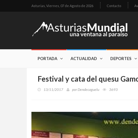
Asturias,
Viernes, 07 de Agosto de 2026
Contacto
Av
PORTADA
ACTUALIDAD
DEPORTES
Festival y cata del quesu Gamo
13/11/2017
por
Dendecaguelu
3693