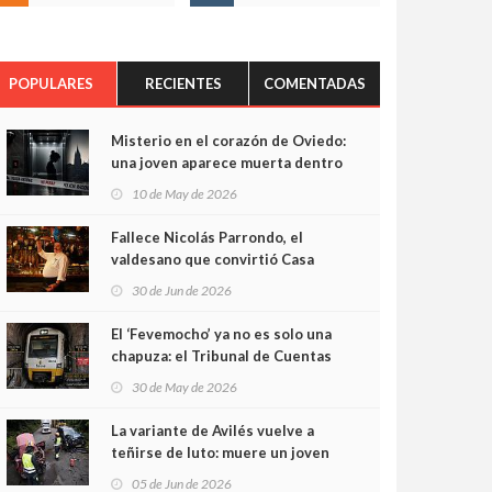
POPULARES
RECIENTES
COMENTADAS
Misterio en el corazón de Oviedo:
una joven aparece muerta dentro
del ascensor de su edificio y las
10 de May de 2026
cámaras captan sus últimos
minutos
Fallece Nicolás Parrondo, el
valdesano que convirtió Casa
Parrondo en un pedazo de
30 de Jun de 2026
Asturias en Madrid
El ‘Fevemocho’ ya no es solo una
chapuza: el Tribunal de Cuentas
cifra en casi 20 millones el
30 de May de 2026
sobrecoste de los trenes que no
cabían por los túneles
La variante de Avilés vuelve a
teñirse de luto: muere un joven
de 32 años en un violento choque
05 de Jun de 2026