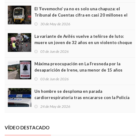
El ‘Fevemocho’ ya no es solo una chapuza: el
Tribunal de Cuentas cifra en casi 20 millones el
sobrecoste de los trenes que no cabían por los
30 de May de 2026
túneles
La variante de Avilés vuelve a teñirse de luto:
muere un joven de 32 años en un violento choque
frontal
05 de Jun de 2026
Máxima preocupación en La Fresneda por la
desaparición de Irene, una menor de 15 años
03 de Jun de 2026
Un hombre se desploma en parada
cardiorrespiratoria tras encararse con la Policía
Local en Luanco
24 de May de 2026
VÍDEO DESTACADO