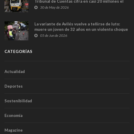
Tribunal de Cuentas cifra en casi 20 millones el
sobrecoste de los trenes que no cabían por los
30 de May de 2026
túneles
La variante de Avilés vuelve a teñirse de luto:
muere un joven de 32 años en un violento choque
frontal
05 de Jun de 2026
CATEGORÍAS
Actualidad
Deportes
Sostenibilidad
Economía
Magazine