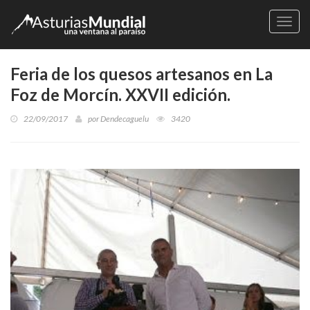
Naveg
Feria de los quesos artesanos en La
Foz de Morcín. XXVII edición.
22/09/2017
por
Dendecaguelu
3420