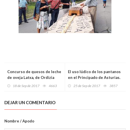
Concurso de quesos de leche
El uso lúdico de los pantanos
de oveja Latxa, de Ordizia
en el Principado de Asturias.
(Guipúzcoa). XLIV edición.
18 de Sep de 2017
4663
25 de Sep de 2017
3857
DEJAR UN COMENTARIO
Nombre / Apodo