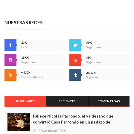
NUESTRAS REDES
2292
5992
Fans
Seguidores
19900
830
Seguidores
Seguidores
+ 6200
¡nuevo!
Lectores diarios
Síguenos
POPULARES
RECIENTES
COMENTADAS
Fallece Nicolás Parrondo, el valdesano que
convirtió Casa Parrondo en un pedazo de
Asturias en Madrid
30 de Jun de 2026