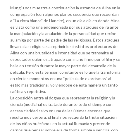
Mungiu nos muestra a continuación la estancia de Alina en la
congregación (con algunos planos secuencia que recuerdan
a “La cinta blanca” de Haneke), en un día a día en donde Alina
es vista como una endemoniada por sus ataques de ira ante
la manipulación y la anulación de la personalidad que recibe
su amiga por parte del padre de las religiosas. Estos ataques
llevan a las religiosas a reprimir los instintos protectores de
Alina con una brutalidad e intensidad que se transmite al
espectador quien es atrapado con mano firme por el film y se
halla en tensión durante la mayor parte del desarrollo de la
película. Pero esta tensión constante es lo que la transforma
en ciertos momentos en una “película de exorcismos” al
estilo más tradicional, volviéndose de esta manera un tanto
caótica y repetitiva.
La oposición entre el dogma que representa la religión y la
ciencia (medicina) es tratado durante todo el tiempo con
escasa claridad salvo en una de las últimas escenas que
resulta muy certera. El final nos recuerda la triste situación
de los niños huérfanos en la actual Rumanía y pretende
darnos que pensar sobre ella de forma simple y sencilla, con