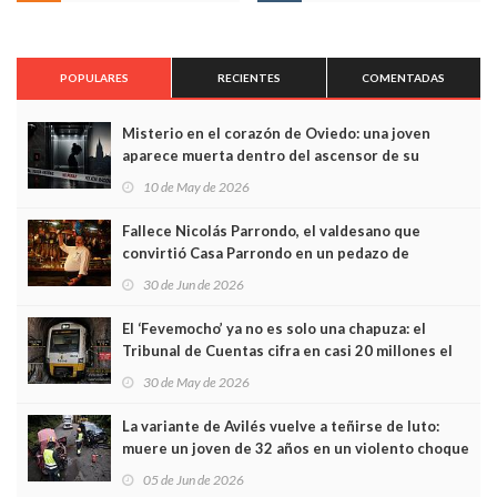
POPULARES
RECIENTES
COMENTADAS
Misterio en el corazón de Oviedo: una joven
aparece muerta dentro del ascensor de su
edificio y las cámaras captan sus últimos minutos
10 de May de 2026
Fallece Nicolás Parrondo, el valdesano que
convirtió Casa Parrondo en un pedazo de
Asturias en Madrid
30 de Jun de 2026
El ‘Fevemocho’ ya no es solo una chapuza: el
Tribunal de Cuentas cifra en casi 20 millones el
sobrecoste de los trenes que no cabían por los
30 de May de 2026
túneles
La variante de Avilés vuelve a teñirse de luto:
muere un joven de 32 años en un violento choque
frontal
05 de Jun de 2026