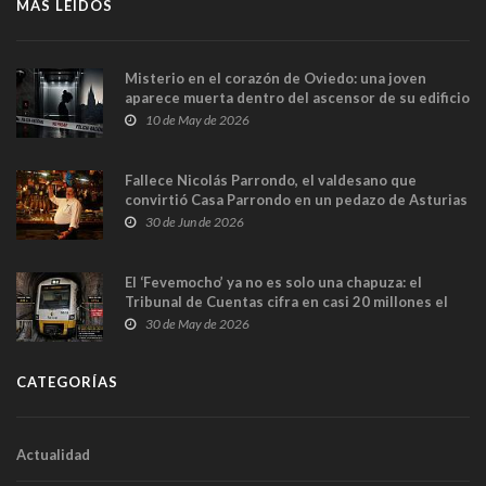
MÁS LEÍDOS
Misterio en el corazón de Oviedo: una joven
aparece muerta dentro del ascensor de su edificio
y las cámaras captan sus últimos minutos
10 de May de 2026
Fallece Nicolás Parrondo, el valdesano que
convirtió Casa Parrondo en un pedazo de Asturias
en Madrid
30 de Jun de 2026
El ‘Fevemocho’ ya no es solo una chapuza: el
Tribunal de Cuentas cifra en casi 20 millones el
sobrecoste de los trenes que no cabían por los
30 de May de 2026
túneles
CATEGORÍAS
Actualidad