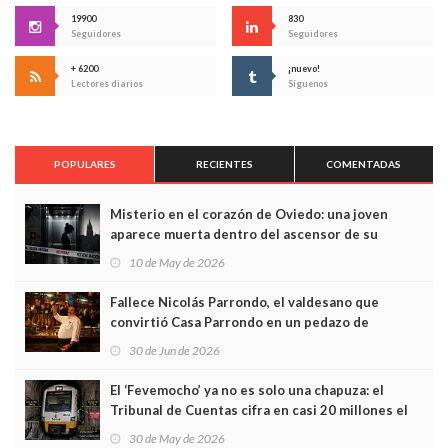
19900
830
Seguidores
Seguidores
+ 6200
¡nuevo!
Lectores diarios
Síguenos
POPULARES
RECIENTES
COMENTADAS
Misterio en el corazón de Oviedo: una joven
aparece muerta dentro del ascensor de su
edificio y las cámaras captan sus últimos minutos
10 de May de 2026
Fallece Nicolás Parrondo, el valdesano que
convirtió Casa Parrondo en un pedazo de
Asturias en Madrid
30 de Jun de 2026
El ‘Fevemocho’ ya no es solo una chapuza: el
Tribunal de Cuentas cifra en casi 20 millones el
sobrecoste de los trenes que no cabían por los
30 de May de 2026