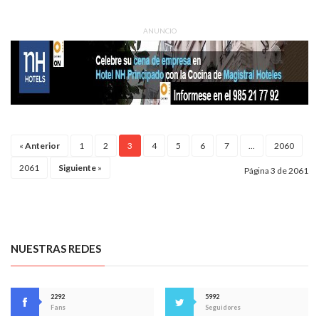
ANUNCIO
«
Anterior
1
2
3
4
5
6
7
...
2060
2061
Siguiente
»
Página 3 de 2061
NUESTRAS REDES
2292
5992
Fans
Seguidores