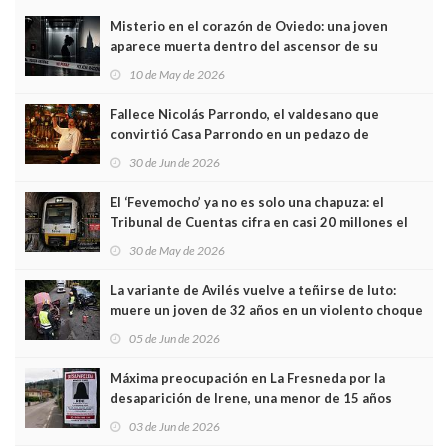
Misterio en el corazón de Oviedo: una joven
aparece muerta dentro del ascensor de su
edificio y las cámaras captan sus últimos minutos
10 de May de 2026
Fallece Nicolás Parrondo, el valdesano que
convirtió Casa Parrondo en un pedazo de
Asturias en Madrid
30 de Jun de 2026
El ‘Fevemocho’ ya no es solo una chapuza: el
Tribunal de Cuentas cifra en casi 20 millones el
sobrecoste de los trenes que no cabían por los
30 de May de 2026
túneles
La variante de Avilés vuelve a teñirse de luto:
muere un joven de 32 años en un violento choque
frontal
05 de Jun de 2026
Máxima preocupación en La Fresneda por la
desaparición de Irene, una menor de 15 años
03 de Jun de 2026