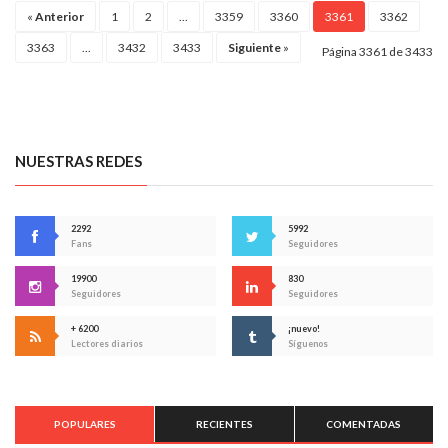
«
Anterior
1
2
...
3359
3360
3361
3362
3363
...
3432
3433
Siguiente
»
Página 3361 de 3433
NUESTRAS REDES
2292
5992
Fans
Seguidores
19900
830
Seguidores
Seguidores
+ 6200
¡nuevo!
Lectores diarios
Síguenos
POPULARES
RECIENTES
COMENTADAS