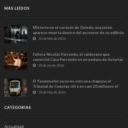
MÁS LEÍDOS
Misterio en el corazón de Oviedo: una joven
aparece muerta dentro del ascensor de su edificio
y las cámaras captan sus últimos minutos
10 de May de 2026
Fallece Nicolás Parrondo, el valdesano que
convirtió Casa Parrondo en un pedazo de Asturias
en Madrid
30 de Jun de 2026
El ‘Fevemocho’ ya no es solo una chapuza: el
Tribunal de Cuentas cifra en casi 20 millones el
sobrecoste de los trenes que no cabían por los
30 de May de 2026
túneles
CATEGORÍAS
Actualidad