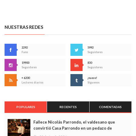
NUESTRAS REDES
2292
5992
Fans
Seguidores
19900
830
Seguidores
Seguidores
+ 6200
¡nuevo!
Lectores diarios
Síguenos
POPULARES
RECIENTES
COMENTADAS
Fallece Nicolás Parrondo, el valdesano que
convirtió Casa Parrondo en un pedazo de
Asturias en Madrid