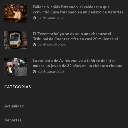
Fallece Nicolás Parrondo, el valdesano que
convirtió Casa Parrondo en un pedazo de Asturias
en Madrid
30 de Jun de 2026
El ‘Fevemocho’ ya no es solo una chapuza: el
Tribunal de Cuentas cifra en casi 20 millones el
sobrecoste de los trenes que no cabían por los
30 de May de 2026
túneles
La variante de Avilés vuelve a teñirse de luto:
muere un joven de 32 años en un violento choque
frontal
05 de Jun de 2026
CATEGORÍAS
Actualidad
Deportes