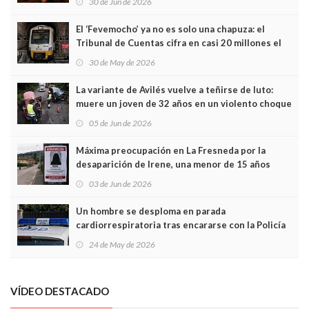
30 de Jun de 2026
El ‘Fevemocho’ ya no es solo una chapuza: el
Tribunal de Cuentas cifra en casi 20 millones el
sobrecoste de los trenes que no cabían por los
30 de May de 2026
túneles
La variante de Avilés vuelve a teñirse de luto:
muere un joven de 32 años en un violento choque
frontal
05 de Jun de 2026
Máxima preocupación en La Fresneda por la
desaparición de Irene, una menor de 15 años
03 de Jun de 2026
Un hombre se desploma en parada
cardiorrespiratoria tras encararse con la Policía
Local en Luanco
24 de May de 2026
VÍDEO DESTACADO