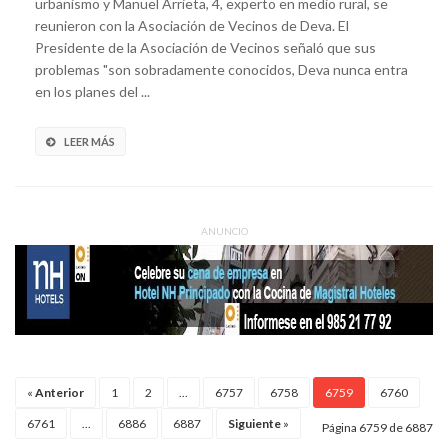
urbanismo y Manuel Arrieta, 4, experto en medio rural, se
reunieron con la Asociación de Vecinos de Deva. El
Presidente de la Asociación de Vecinos señaló que sus
problemas "son sobradamente conocidos, Deva nunca entra
en los planes del ...
LEER MÁS
ANUNCIO
«
Anterior
1
2
...
6757
6758
6759
6760
6761
...
6886
6887
Siguiente
»
Página 6759 de 6887