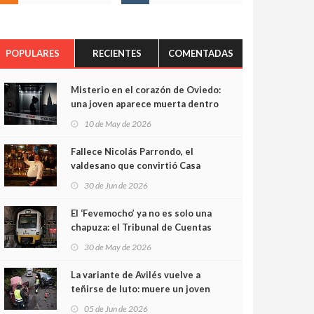
POPULARES
RECIENTES
COMENTADAS
Misterio en el corazón de Oviedo:
una joven aparece muerta dentro
del ascensor de su edificio y las
10 de May de 2026
cámaras captan sus últimos
minutos
Fallece Nicolás Parrondo, el
valdesano que convirtió Casa
Parrondo en un pedazo de
30 de Jun de 2026
Asturias en Madrid
El ‘Fevemocho’ ya no es solo una
chapuza: el Tribunal de Cuentas
cifra en casi 20 millones el
30 de May de 2026
sobrecoste de los trenes que no
cabían por los túneles
La variante de Avilés vuelve a
teñirse de luto: muere un joven
de 32 años en un violento choque
05 de Jun de 2026