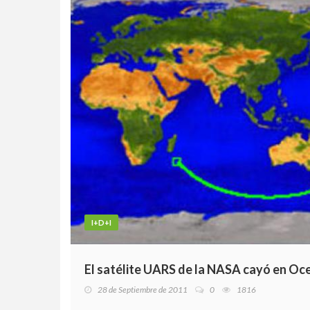
I+D+I
El satélite UARS de la NASA cayó en Oc
28 de Septiembre de 2011
0
1816