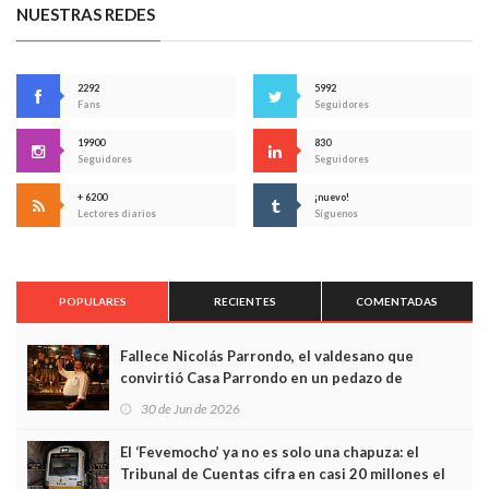
NUESTRAS REDES
2292
5992
Fans
Seguidores
19900
830
Seguidores
Seguidores
+ 6200
¡nuevo!
Lectores diarios
Síguenos
POPULARES
RECIENTES
COMENTADAS
Fallece Nicolás Parrondo, el valdesano que
convirtió Casa Parrondo en un pedazo de
Asturias en Madrid
30 de Jun de 2026
El ‘Fevemocho’ ya no es solo una chapuza: el
Tribunal de Cuentas cifra en casi 20 millones el