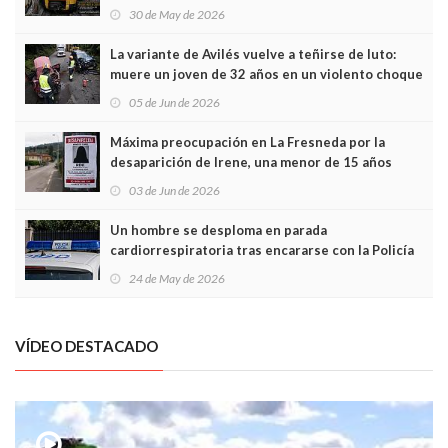
sobrecoste de los trenes que no cabían por los
30 de May de 2026
túneles
La variante de Avilés vuelve a teñirse de luto:
muere un joven de 32 años en un violento choque
frontal
05 de Jun de 2026
Máxima preocupación en La Fresneda por la
desaparición de Irene, una menor de 15 años
03 de Jun de 2026
Un hombre se desploma en parada
cardiorrespiratoria tras encararse con la Policía
Local en Luanco
24 de May de 2026
VÍDEO DESTACADO