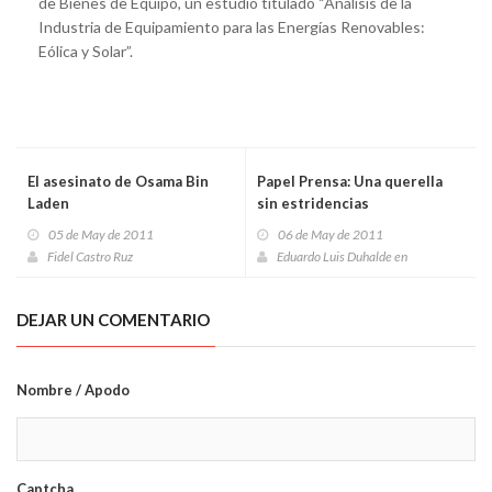
de Bienes de Equipo, un estudio titulado “Análisis de la
Industria de Equipamiento para las Energías Renovables:
Eólica y Solar”.
El asesinato de Osama Bin
Papel Prensa: Una querella
Laden
sin estridencias
05 de May de 2011
06 de May de 2011
Fidel Castro Ruz
Eduardo Luis Duhalde en
DEJAR UN COMENTARIO
Nombre / Apodo
Captcha