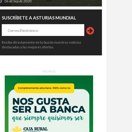
06 de Sep de 2020
SUSCRÍBETE A ASTURIAS MUNDIAL
Recibe directamente en tu buzón nuestras noticias
destacadas y las mejores ofertas.
ANUNCIO
uardia civil asesina a su
Asturias prepara el mayor
reja en el cuartel de Llanes y
dispositivo de su historia para
re tras un tiroteo con otros
contemplar el eclipse total del 12
5 de Ago de 2026
05 de Ago de 2026
ntes
de agosto