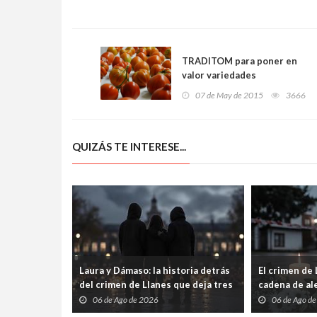
TRADITOM para poner en
valor variedades
tradicionales de tomate
07 de May de 2015
3666
QUIZÁS TE INTERESE...
Laura y Dámaso: la historia detrás
El crimen de
del crimen de Llanes que deja tres
cadena de ale
hijos huérfanos
sido condena
06 de Ago de 2026
06 de Ago d
Guardia Civil