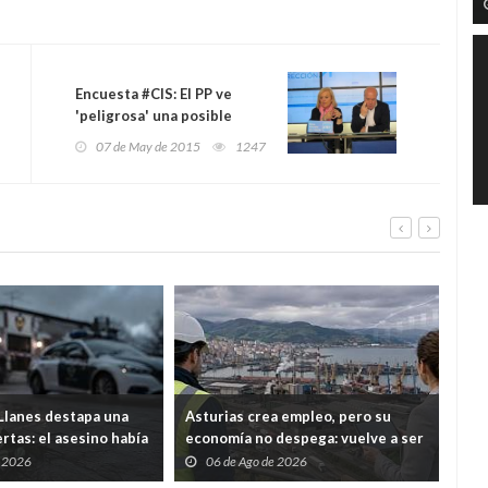
Encuesta #CIS: El PP ve
'peligrosa' una posible
coalición PSOE-Podemos
07 de May de 2015
1247
 Llanes destapa una
Asturias crea empleo, pero su
Un g
rtas: el asesino había
economía no despega: vuelve a ser
expa
do, expulsado de la
la comunidad que menos crece
mue
e 2026
06 de Ago de 2026
0
 y tenía prohibido
age