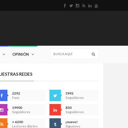
OPINIÓN
UESTRAS REDES
2292
5992
Fans
Seguidores
19900
830
Seguidores
Seguidores
+ 6200
¡nuevo!
Lectores diarios
Síguenos