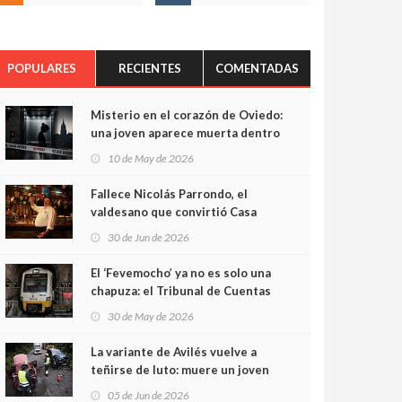
POPULARES
RECIENTES
COMENTADAS
Misterio en el corazón de Oviedo:
una joven aparece muerta dentro
del ascensor de su edificio y las
10 de May de 2026
cámaras captan sus últimos
minutos
Fallece Nicolás Parrondo, el
valdesano que convirtió Casa
Parrondo en un pedazo de
30 de Jun de 2026
Asturias en Madrid
El ‘Fevemocho’ ya no es solo una
chapuza: el Tribunal de Cuentas
cifra en casi 20 millones el
30 de May de 2026
sobrecoste de los trenes que no
cabían por los túneles
La variante de Avilés vuelve a
teñirse de luto: muere un joven
de 32 años en un violento choque
05 de Jun de 2026