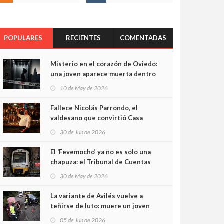
POPULARES
RECIENTES
COMENTADAS
Misterio en el corazón de Oviedo:
una joven aparece muerta dentro
del ascensor de su edificio y las
10 de May de 2026
cámaras captan sus últimos
minutos
Fallece Nicolás Parrondo, el
valdesano que convirtió Casa
Parrondo en un pedazo de
30 de Jun de 2026
Asturias en Madrid
El ‘Fevemocho’ ya no es solo una
chapuza: el Tribunal de Cuentas
cifra en casi 20 millones el
30 de May de 2026
sobrecoste de los trenes que no
cabían por los túneles
La variante de Avilés vuelve a
teñirse de luto: muere un joven
de 32 años en un violento choque
05 de Jun de 2026