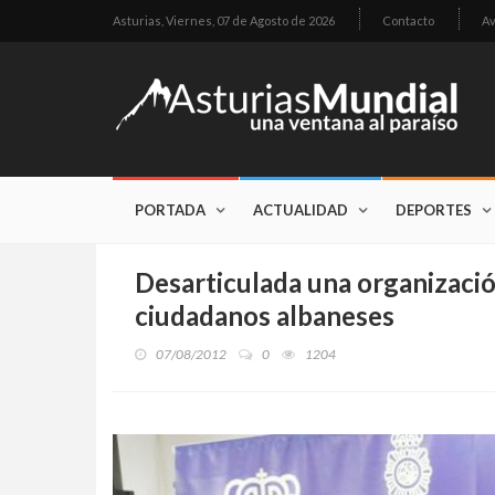
Asturias,
Viernes, 07 de Agosto de 2026
Contacto
Av
PORTADA
ACTUALIDAD
DEPORTES
Desarticulada una organización
ciudadanos albaneses
07/08/2012
0
1204