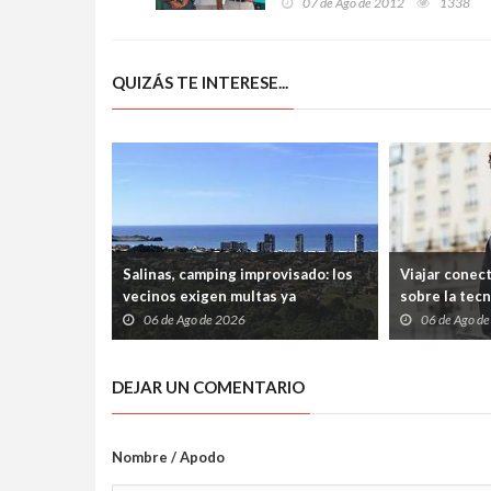
07 de Ago de 2012
1338
QUIZÁS TE INTERESE...
Salinas, camping improvisado: los
Viajar conec
vecinos exigen multas ya
sobre la tec
06 de Ago de 2026
06 de Ago d
DEJAR UN COMENTARIO
Nombre / Apodo