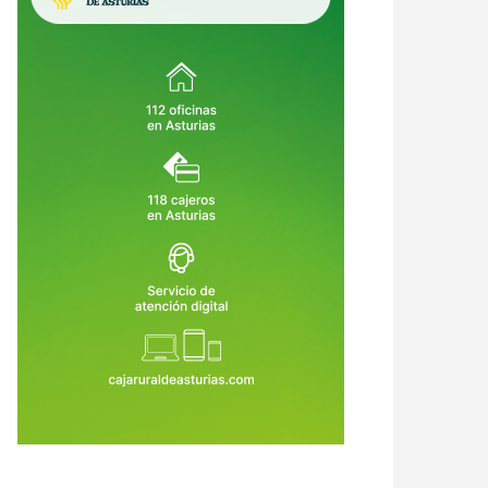
crimen de Llanes destapa una
Asturias crea empleo, pero su
ena de alertas: el asesino había
economía no despega: vuelve a ser
o condenado, expulsado de la
la comunidad que menos crece
6 de Ago de 2026
06 de Ago de 2026
dia Civil y tenía prohibido
tar armas