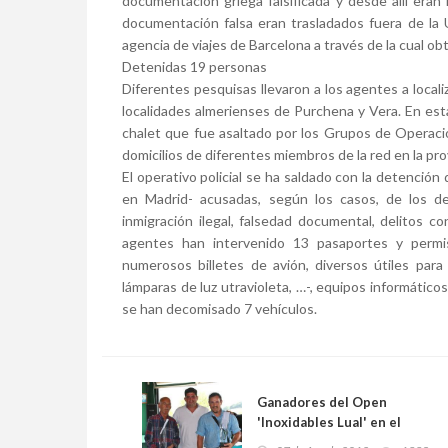
documentación griega falsificada y desde allí eran
documentación falsa eran trasladados fuera de la 
agencia de viajes de Barcelona a través de la cual obt
Detenidas 19 personas
Diferentes pesquisas llevaron a los agentes a localiz
localidades almerienses de Purchena y Vera. En esta
chalet que fue asaltado por los Grupos de Operacio
domicilios de diferentes miembros de la red en la pro
El operativo policial se ha saldado con la detención
en Madrid- acusadas, según los casos, de los del
inmigración ilegal, falsedad documental, delitos co
agentes han intervenido 13 pasaportes y permiso
numerosos billetes de avión, diversos útiles para
lámparas de luz utravioleta, …-, equipos informáti
se han decomisado 7 vehículos.
Ganadores del Open
'Inoxidables Lual' en el
Villaviciosa Golf