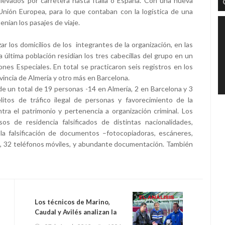
 llevados por carretera hasta Italia o España. Con una nueva
Unión Europea, para lo que contaban con la logística de una
enían los pasajes de viaje.
ar los domicilios de los integrantes de la organización, en las
 última población residían los tres cabecillas del grupo en un
nes Especiales. En total se practicaron seis registros en los
vincia de Almería y otro más en Barcelona.
 de un total de 19 personas -14 en Almería, 2 en Barcelona y 3
itos de tráfico ilegal de personas y favorecimiento de la
ntra el patrimonio y pertenencia a organización criminal. Los
s de residencia falsificados de distintas nacionalidades,
 la falsificación de documentos –fotocopiadoras, escáneres,
cos, 32 teléfonos móviles, y abundante documentación. También
Los técnicos de Marino,
Caudal y Avilés analizan la
pretemporada