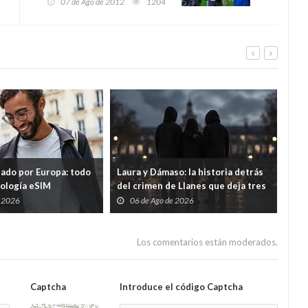
07 de Ago de 2012
1204
tado por Europa: todo
Laura y Dámaso: la historia detrás
El 
nología eSIM
del crimen de Llanes que deja tres
cad
hijos huérfanos
sid
e 2026
06 de Ago de 2026
0
Guar
por
Los comentarios están moderados.
Captcha
Introduce el código Captcha