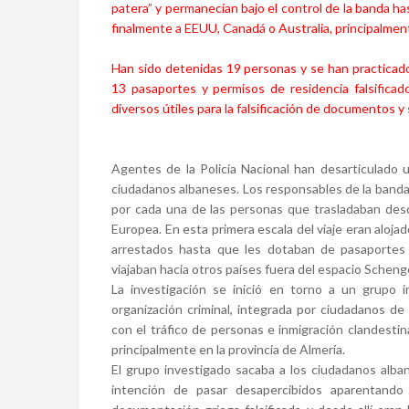
patera” y permanecían bajo el control de la banda h
finalmente a EEUU, Canadá o Australia, principalmen
Han sido detenidas 19 personas y se han practicado 
13 pasaportes y permisos de residencia falsificado
diversos útiles para la falsificación de documentos y
Agentes de la Policía Nacional han desarticulado u
ciudadanos albaneses. Los responsables de la banda
por cada una de las personas que trasladaban desd
Europea. En esta primera escala del viaje eran aloja
arrestados hasta que les dotaban de pasaportes
viajaban hacia otros países fuera del espacio Schen
La investigación se inició en torno a un grupo im
organización criminal, integrada por ciudadanos de 
con el tráfico de personas e inmigración clandest
principalmente en la provincia de Almería.
El grupo investigado sacaba a los ciudadanos alb
intención de pasar desapercibidos aparentando