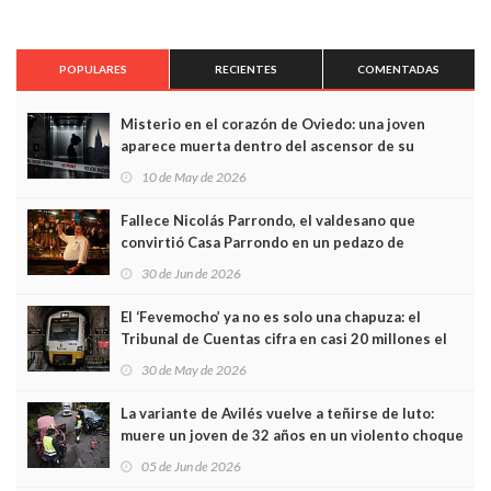
POPULARES
RECIENTES
COMENTADAS
Misterio en el corazón de Oviedo: una joven
aparece muerta dentro del ascensor de su
edificio y las cámaras captan sus últimos minutos
10 de May de 2026
Fallece Nicolás Parrondo, el valdesano que
convirtió Casa Parrondo en un pedazo de
Asturias en Madrid
30 de Jun de 2026
El ‘Fevemocho’ ya no es solo una chapuza: el
Tribunal de Cuentas cifra en casi 20 millones el
sobrecoste de los trenes que no cabían por los
30 de May de 2026
túneles
La variante de Avilés vuelve a teñirse de luto:
muere un joven de 32 años en un violento choque
frontal
05 de Jun de 2026