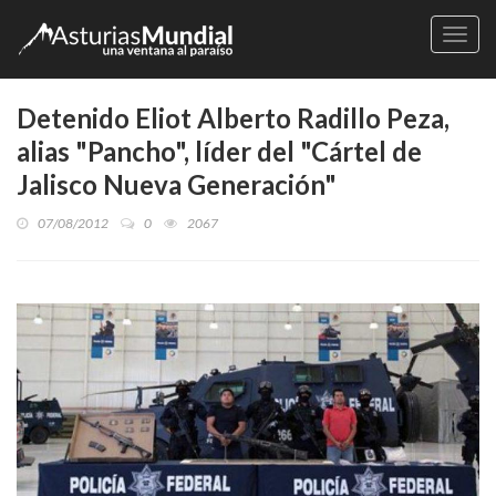
Naveg
Detenido Eliot Alberto Radillo Peza,
alias "Pancho", líder del "Cártel de
Jalisco Nueva Generación"
07/08/2012
0
2067