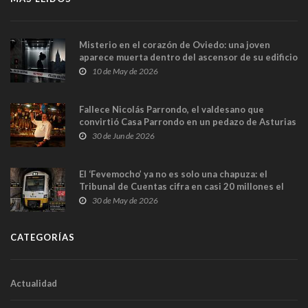
Misterio en el corazón de Oviedo: una joven
aparece muerta dentro del ascensor de su edificio
y las cámaras captan sus últimos minutos
10 de May de 2026
Fallece Nicolás Parrondo, el valdesano que
convirtió Casa Parrondo en un pedazo de Asturias
en Madrid
30 de Jun de 2026
El ‘Fevemocho’ ya no es solo una chapuza: el
Tribunal de Cuentas cifra en casi 20 millones el
sobrecoste de los trenes que no cabían por los
30 de May de 2026
túneles
CATEGORÍAS
Actualidad