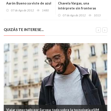
Aarón Bueno ya viste de azul
Chavela Vargas, una
intérprete sin fronteras
07 de Ago de 2012
1480
07 de Ago de 2012
1013
QUIZÁS TE INTERESE...
Viajar conectado por Europa: todo sobre la tecnología eSIM