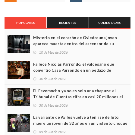
POPULARES
RECIENTES
COMENTADAS
Misterio en el corazón de Oviedo: una joven
aparece muerta dentro del ascensor de su
edificio y las cámaras captan sus últimos minutos
10 de May de 2026
Fallece Nicolás Parrondo, el valdesano que
convirtió Casa Parrondo en un pedazo de
Asturias en Madrid
30 de Jun de 2026
El ‘Fevemocho’ ya no es solo una chapuza: el
Tribunal de Cuentas cifra en casi 20 millones el
sobrecoste de los trenes que no cabían por los
30 de May de 2026
túneles
La variante de Avilés vuelve a teñirse de luto:
muere un joven de 32 años en un violento choque
frontal
05 de Jun de 2026