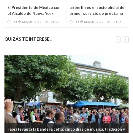
El Presidente de México con
airberlin es el socio oficial del
el Alcalde de Nueva York
primer servicio de préstamo
de bicicletas de Mallorca
11 de May de 2011
2099
11 de May de 2011
2125
QUIZÁS TE INTERESE...
Tapia levanta la bandera celta: cinco días de música, tradición y