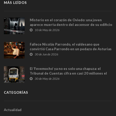
MÁS LEÍDOS
Misterio en el corazón de Oviedo: una joven
aparece muerta dentro del ascensor de su edificio
y las cámaras captan sus últimos minutos
10 de May de 2026
Fallece Nicolás Parrondo, el valdesano que
convirtió Casa Parrondo en un pedazo de Asturias
en Madrid
30 de Jun de 2026
El ‘Fevemocho’ ya no es solo una chapuza: el
Tribunal de Cuentas cifra en casi 20 millones el
sobrecoste de los trenes que no cabían por los
30 de May de 2026
túneles
CATEGORÍAS
Actualidad