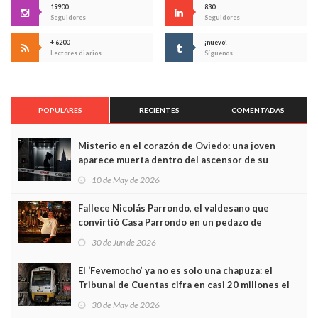
19900
830
Seguidores
Seguidores
+ 6200
¡nuevo!
Lectores diarios
Síguenos
POPULARES
RECIENTES
COMENTADAS
Misterio en el corazón de Oviedo: una joven
aparece muerta dentro del ascensor de su
edificio y las cámaras captan sus últimos minutos
10 de May de 2026
Fallece Nicolás Parrondo, el valdesano que
convirtió Casa Parrondo en un pedazo de
Asturias en Madrid
30 de Jun de 2026
El ‘Fevemocho’ ya no es solo una chapuza: el
Tribunal de Cuentas cifra en casi 20 millones el
sobrecoste de los trenes que no cabían por los
30 de May de 2026
túneles