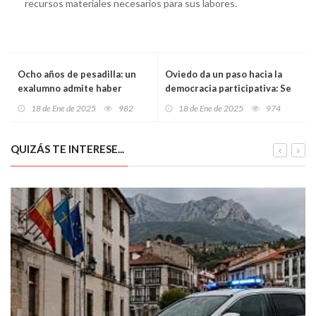
recursos materiales necesarios para sus labores.
Ocho años de pesadilla: un
Oviedo da un paso hacia la
exalumno admite haber
democracia participativa: Se
acosado a una profesora con
crea el grupo de trabajo para
18 de Ene de 2025
982
18 de Ene de 2025
974
fotos sexuales trucadas en
diseñar el Plan Estratégico de
Oviedo
Participación Ciudadana
QUIZÁS TE INTERESE...