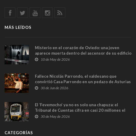
MÁS LEÍDOS
Misterio en el corazón de Oviedo: una joven
aparece muerta dentro del ascensor de su edificio
y las cámaras captan sus últimos minutos
10 de May de 2026
Fallece Nicolás Parrondo, el valdesano que
convirtió Casa Parrondo en un pedazo de Asturias
en Madrid
30 de Jun de 2026
El ‘Fevemocho’ ya no es solo una chapuza: el
Tribunal de Cuentas cifra en casi 20 millones el
sobrecoste de los trenes que no cabían por los
30 de May de 2026
túneles
CATEGORÍAS