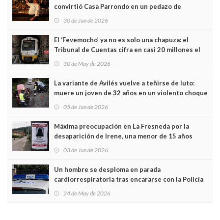
convirtió Casa Parrondo en un pedazo de
Asturias en Madrid
30 de Jun de 2026
El ‘Fevemocho’ ya no es solo una chapuza: el
Tribunal de Cuentas cifra en casi 20 millones el
sobrecoste de los trenes que no cabían por los
30 de May de 2026
túneles
La variante de Avilés vuelve a teñirse de luto:
muere un joven de 32 años en un violento choque
frontal
05 de Jun de 2026
Máxima preocupación en La Fresneda por la
desaparición de Irene, una menor de 15 años
03 de Jun de 2026
Un hombre se desploma en parada
cardiorrespiratoria tras encararse con la Policía
Local en Luanco
24 de May de 2026