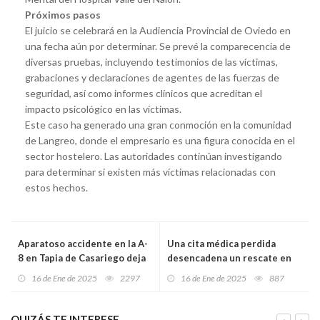
Próximos pasos
El juicio se celebrará en la Audiencia Provincial de Oviedo en
una fecha aún por determinar. Se prevé la comparecencia de
diversas pruebas, incluyendo testimonios de las víctimas,
grabaciones y declaraciones de agentes de las fuerzas de
seguridad, así como informes clínicos que acreditan el
impacto psicológico en las víctimas.
Este caso ha generado una gran conmoción en la comunidad
de Langreo, donde el empresario es una figura conocida en el
sector hostelero. Las autoridades continúan investigando
para determinar si existen más víctimas relacionadas con
estos hechos.
Aparatoso accidente en la A-
Una cita médica perdida
8 en Tapia de Casariego deja
desencadena un rescate en
dos heridos, uno de gravedad
Gijón: mujer de 82 años
16 de Ene de 2025
2297
16 de Ene de 2025
887
salvada tras caer en su
domicilio
QUIZÁS TE INTERESE...