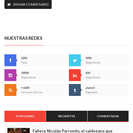
ENVIAR COMENTARIO
NUESTRAS REDES
2292
5992
Fans
Seguidores
19900
830
Seguidores
Seguidores
+ 6200
¡nuevo!
Lectores diarios
Síguenos
POPULARES
RECIENTES
COMENTADAS
Fallece Nicolás Parrondo, el valdesano que