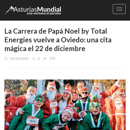
Naveg
La Carrera de Papá Noel by Total
Energies vuelve a Oviedo: una cita
mágica el 22 de diciembre
03/12/2024
0
795