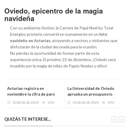
Oviedo, epicentro de la magia
navideña
Con su ambiente festivo, la Carrera de Papá Noel by Total
Energies promete convertirse nuevamente en un
hito
navideño en Asturias
, atrayendo a vecinos y visitantes que
disfrutarán de la ciudad decorada para la ocasión.
No pierdas la oportunidad de formar parte de esta
experiencia única. El próximo 22 de diciembre, ¡Oviedo será
invadido por la magia de miles de Papás Noeles y elfos!
Asturias registra en
La Universidad de Oviedo
noviembre la cifra de paro
aprueba un presupuesto
más baja desde 2007, con
récord de 254 millones para
03 de Dic de 2024
654
03 de Dic de 2024
893
54.696 desempleados
2025, con un fuerte impulso a
la investigación e
infraestructuras
QUIZÁS TE INTERESE...