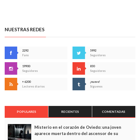
NUESTRAS REDES
2292
5992
Fans
Seguidores
19900
830
Seguidores
Seguidores
+ 6200
¡nuevo!
Lectores diarios
Síguenos
POPULARES
RECIENTES
COMENTADAS
Misterio en el corazón de Oviedo: una joven
aparece muerta dentro del ascensor de su
edificio y las cámaras captan sus últimos minutos