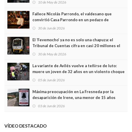
10 de May de 2026
Fallece Nicolás Parrondo, el valdesano que
convirtió Casa Parrondo en un pedazo de
Asturias en Madrid
30 de Jun de 2026
El ‘Fevemocho’ ya no es solo una chapuza: el
Tribunal de Cuentas cifra en casi 20 millones el
sobrecoste de los trenes que no cabían por los
30 de May de 2026
túneles
La variante de Avilés vuelve a teñirse de luto:
muere un joven de 32 años en un violento choque
frontal
05 de Jun de 2026
Máxima preocupación en La Fresneda por la
desaparición de Irene, una menor de 15 años
03 de Jun de 2026
VÍDEO DESTACADO