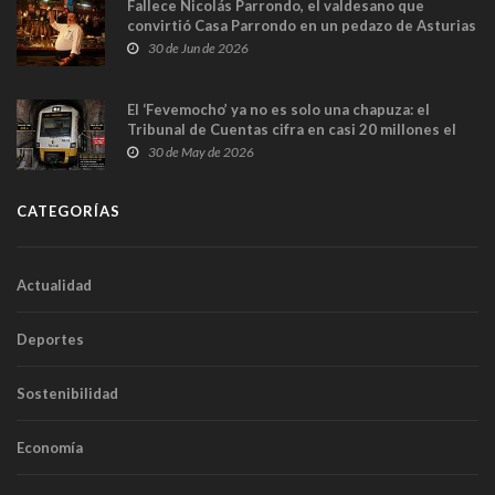
Fallece Nicolás Parrondo, el valdesano que
convirtió Casa Parrondo en un pedazo de Asturias
en Madrid
30 de Jun de 2026
El ‘Fevemocho’ ya no es solo una chapuza: el
Tribunal de Cuentas cifra en casi 20 millones el
sobrecoste de los trenes que no cabían por los
30 de May de 2026
túneles
CATEGORÍAS
Actualidad
Deportes
Sostenibilidad
Economía