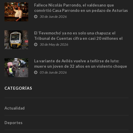
Fallece Nicolás Parrondo, el valdesano que
convirtió Casa Parrondo en un pedazo de Asturias
en Madrid
30 de Jun de 2026
El ‘Fevemocho’ ya no es solo una chapuza: el
Tribunal de Cuentas cifra en casi 20 millones el
sobrecoste de los trenes que no cabían por los
30 de May de 2026
túneles
La variante de Avilés vuelve a teñirse de luto:
muere un joven de 32 años en un violento choque
frontal
05 de Jun de 2026
CATEGORÍAS
Actualidad
Deportes