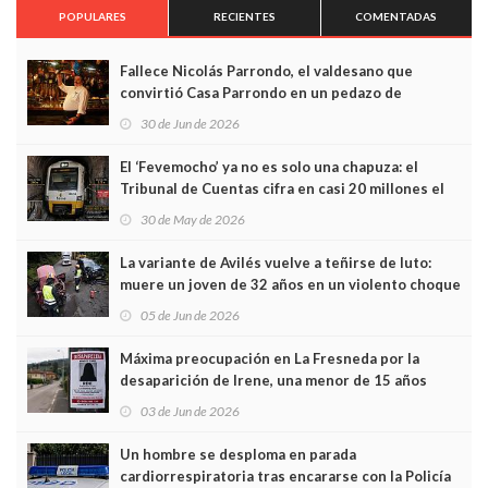
POPULARES
RECIENTES
COMENTADAS
Fallece Nicolás Parrondo, el valdesano que
convirtió Casa Parrondo en un pedazo de
Asturias en Madrid
30 de Jun de 2026
El ‘Fevemocho’ ya no es solo una chapuza: el
Tribunal de Cuentas cifra en casi 20 millones el
sobrecoste de los trenes que no cabían por los
30 de May de 2026
túneles
La variante de Avilés vuelve a teñirse de luto:
muere un joven de 32 años en un violento choque
frontal
05 de Jun de 2026
Máxima preocupación en La Fresneda por la
desaparición de Irene, una menor de 15 años
03 de Jun de 2026
Un hombre se desploma en parada
cardiorrespiratoria tras encararse con la Policía