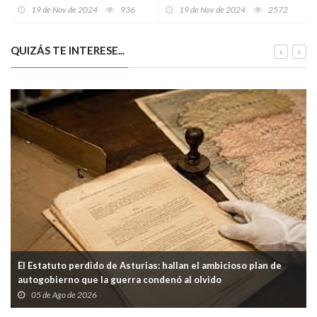
el respaldo a la Fundación
y cámaras lo señalan como el
19 de Nov de 2024
936
19 de Nov de 2024
2572
Margarita Salas
autor del ataque
QUIZÁS TE INTERESE...
El Estatuto perdido de Asturias: hallan el ambicioso plan de
autogobierno que la guerra condenó al olvido
05 de Ago de 2026