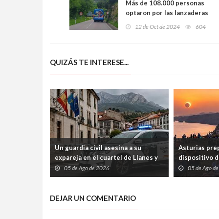
Más de 108.000 personas
optaron por las lanzaderas
sostenibles a reservas de la
12 de Oct de 2024
604
biosfera y playas en
Asturias este verano
QUIZÁS TE INTERESE...
Un guardia civil asesina a su
Asturias pre
expareja en el cuartel de Llanes y
dispositivo d
muere tras un tiroteo con otros
contemplar el
05 de Ago de 2026
05 de Ago d
agentes
de agosto
DEJAR UN COMENTARIO