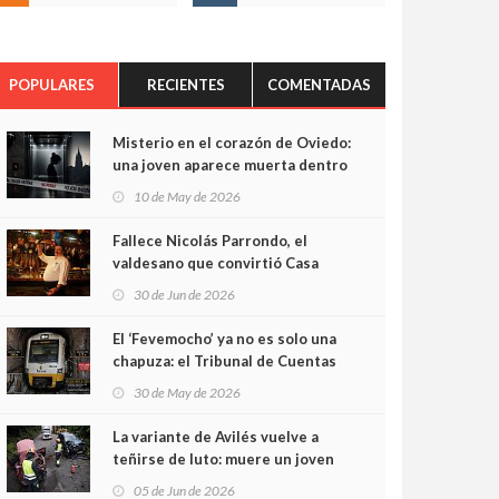
POPULARES
RECIENTES
COMENTADAS
Misterio en el corazón de Oviedo:
una joven aparece muerta dentro
del ascensor de su edificio y las
10 de May de 2026
cámaras captan sus últimos
minutos
Fallece Nicolás Parrondo, el
valdesano que convirtió Casa
Parrondo en un pedazo de
30 de Jun de 2026
Asturias en Madrid
El ‘Fevemocho’ ya no es solo una
chapuza: el Tribunal de Cuentas
cifra en casi 20 millones el
30 de May de 2026
sobrecoste de los trenes que no
cabían por los túneles
La variante de Avilés vuelve a
teñirse de luto: muere un joven
de 32 años en un violento choque
05 de Jun de 2026