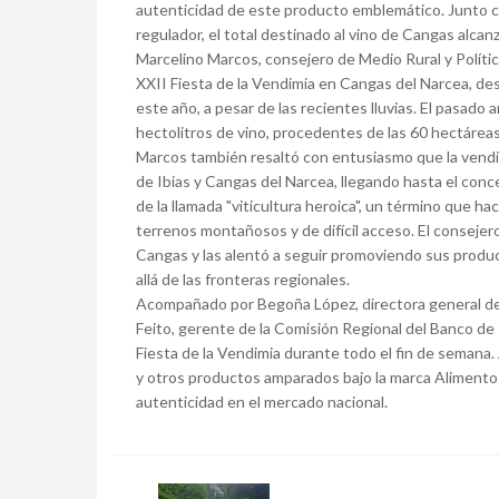
autenticidad de este producto emblemático. Junto co
regulador, el total destinado al vino de Cangas alcan
Marcelino Marcos, consejero de Medio Rural y Polític
XXII Fiesta de la Vendimia en Cangas del Narcea, de
este año, a pesar de las recientes lluvias. El pasado
hectolitros de vino, procedentes de las 60 hectáreas
Marcos también resaltó con entusiasmo que la vendimi
de Ibias y Cangas del Narcea, llegando hasta el conce
de la llamada "viticultura heroica", un término que ha
terrenos montañosos y de difícil acceso. El conseje
Cangas y las alentó a seguir promoviendo sus product
allá de las fronteras regionales.
Acompañado por Begoña López, directora general de 
Feito, gerente de la Comisión Regional del Banco de Ti
Fiesta de la Vendimia durante todo el fin de semana.
y otros productos amparados bajo la marca Alimentos
autenticidad en el mercado nacional.