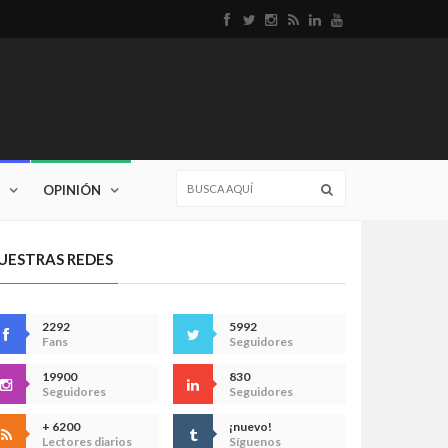
OPINIÓN
UESTRAS REDES
2292
5992
Fans
Seguidores
19900
830
Seguidores
Seguidores
+ 6200
¡nuevo!
Lectores diarios
Síguenos