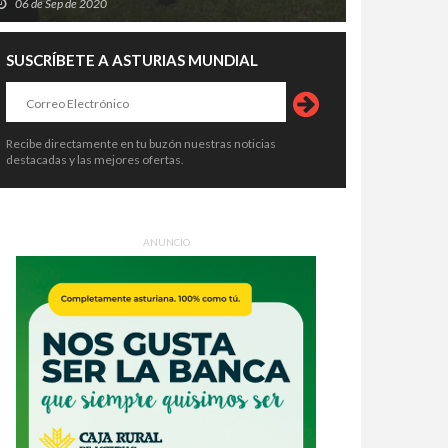
06 de Sep de 2020
SUSCRÍBETE A ASTURIAS MUNDIAL
Recibe directamente en tu buzón nuestras noticias
destacadas y las mejores ofertas.
ANUNCIO
tro jóvenes mostrarán en la
Avilés abre una nueva vía para que
MA cómo el voluntariado puede
sus pymes conviertan la
nsformar Asturias
sostenibilidad en una ventaja
4 de Ago de 2026
04 de Ago de 2026
competitiva