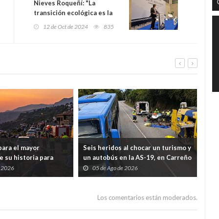
Nieves Roqueñí: "La
transición ecológica es la
clave para reindustrializar
12 de Oct de 2024
835
Asturias y fortalecer su
futuro económico"
para el mayor
Seis heridos al chocar un turismo y
Cua
e su historia para
un autobús en la AS-19, en Carreño
FID
 eclipse total del 12
tra
e 2026
05 de Ago de 2026
0
Los comentarios están moderados.