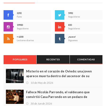
2292
5992
Fans
Seguidores
19900
830
Seguidores
Seguidores
+ 6200
¡nuevo!
Lectores diarios
Síguenos
POPULARES
RECIENTES
COMENTADAS
Misterio en el corazón de Oviedo: una joven
aparece muerta dentro del ascensor de su
edificio y las cámaras captan sus últimos minutos
10 de May de 2026
Fallece Nicolás Parrondo, el valdesano que
convirtió Casa Parrondo en un pedazo de
Asturias en Madrid
30 de Jun de 2026