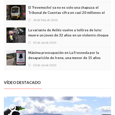
El ‘Fevemocho’ ya no es solo una chapuza: el
Tribunal de Cuentas cifra en casi 20 millones el
sobrecoste de los trenes que no cabían por los
30 de May de 2026
túneles
La variante de Avilés vuelve a teñirse de luto:
muere un joven de 32 años en un violento choque
frontal
05 de Jun de 2026
Máxima preocupación en La Fresneda por la
desaparición de Irene, una menor de 15 años
03 de Jun de 2026
VÍDEO DESTACADO