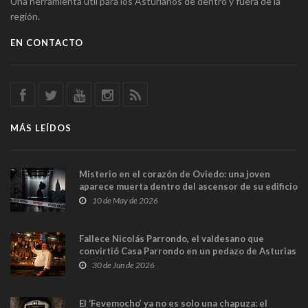
Una herramienta útil para los Asturianos de dentro y fuera de la
región.
EN CONTACTO
MÁS LEÍDOS
Misterio en el corazón de Oviedo: una joven
aparece muerta dentro del ascensor de su edificio
y las cámaras captan sus últimos minutos
10 de May de 2026
Fallece Nicolás Parrondo, el valdesano que
convirtió Casa Parrondo en un pedazo de Asturias
en Madrid
30 de Jun de 2026
El ‘Fevemocho’ ya no es solo una chapuza: el