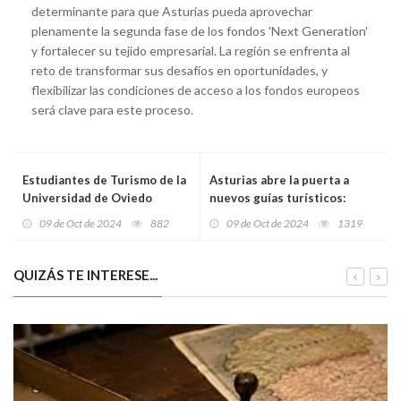
determinante para que Asturias pueda aprovechar
plenamente la segunda fase de los fondos 'Next Generation'
y fortalecer su tejido empresarial. La región se enfrenta al
reto de transformar sus desafíos en oportunidades, y
flexibilizar las condiciones de acceso a los fondos europeos
será clave para este proceso.
Estudiantes de Turismo de la
Asturias abre la puerta a
Universidad de Oviedo
nuevos guías turísticos:
triunfan en el concurso
comienza la convocatoria
09 de Oct de 2024
882
09 de Oct de 2024
1319
nacional de podcast de la
para obtener la habilitación
RTPA con una crítica audaz al
oficial
turismo moderno
QUIZÁS TE INTERESE...