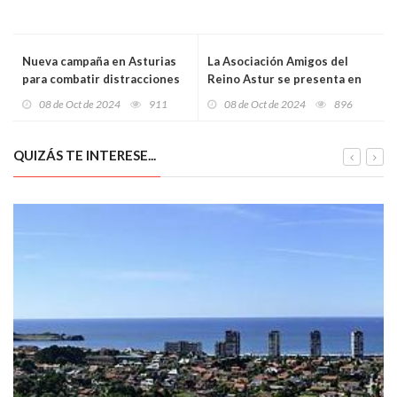
Nueva campaña en Asturias
La Asociación Amigos del
para combatir distracciones
Reino Astur se presenta en
al volante: ASPAYM y la DGT
Gijón para celebrar su primer
08 de Oct de 2024
911
08 de Oct de 2024
896
unen fuerzas para
aniversario y promover el
concienciar sobre los riesgo
legado histórico
QUIZÁS TE INTERESE...