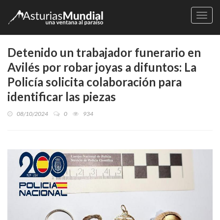
Naveg
Detenido un trabajador funerario en
Avilés por robar joyas a difuntos: La
Policía solicita colaboración para
identificar las piezas
08/10/2024
0
934