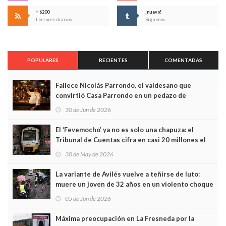
+ 6200
¡nuevo!
Lectores diarios
Síguenos
POPULARES
RECIENTES
COMENTADAS
Fallece Nicolás Parrondo, el valdesano que
convirtió Casa Parrondo en un pedazo de
Asturias en Madrid
30 de Jun de 2026
El ‘Fevemocho’ ya no es solo una chapuza: el
Tribunal de Cuentas cifra en casi 20 millones el
sobrecoste de los trenes que no cabían por los
30 de May de 2026
túneles
La variante de Avilés vuelve a teñirse de luto:
muere un joven de 32 años en un violento choque
frontal
05 de Jun de 2026
Máxima preocupación en La Fresneda por la