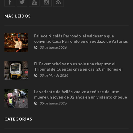
MÁS LEÍDOS
Fallece Nicolás Parrondo, el valdesano que
convirtió Casa Parrondo en un pedazo de Asturias
en Madrid
30 de Jun de 2026
El ‘Fevemocho’ ya no es solo una chapuza: el
Tribunal de Cuentas cifra en casi 20 millones el
sobrecoste de los trenes que no cabían por los
30 de May de 2026
túneles
La variante de Avilés vuelve a teñirse de luto:
muere un joven de 32 años en un violento choque
frontal
05 de Jun de 2026
CATEGORÍAS