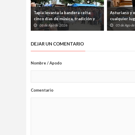
Tapia levanta la bandera celta:
Asturiano y 
cinco días de música, tradición y
cualquier lu
cultura atlántica frente al
abiertos tre
06 de Ago de 2026
05 de Ago d
Cantábrico
internet
DEJAR UN COMENTARIO
Nombre / Apodo
Comentario