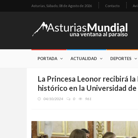
Asturias,
Sábado, 08 de Agosto de 2026
Contacto
Avi
PORTADA
ACTUALIDAD
DEPORTES
La Princesa Leonor recibirá la
histórico en la Universidad d
04/10/2024
0
961