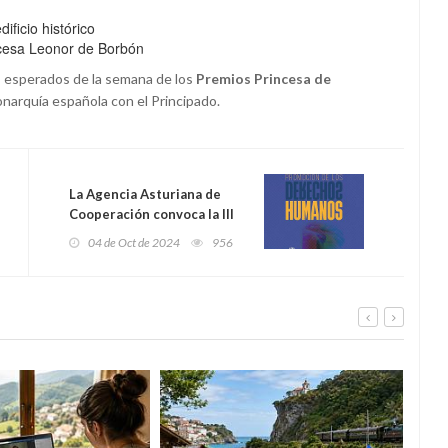
ificio histórico
incesa Leonor de Borbón
 esperados de la semana de los
Premios Princesa de
onarquía española con el Principado.
La Agencia Asturiana de
Cooperación convoca la III
Edición del Premio a la
04 de Oct de 2024
956
Promoción de los Derechos
Humanos para reconocer la
lucha por la libertad y la
justicia social