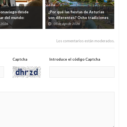
eonaviego desde
¿Por qué las fiestas de Asturias
El 
gar del mundo:
son diferentes? Ocho tradiciones
hor
s cursos gratuitos por
que convierten agosto en una
tod
e 2026
05 de Ago de 2026
0
folixa continua
del
Los comentarios están moderados.
Captcha
Introduce el código Captcha