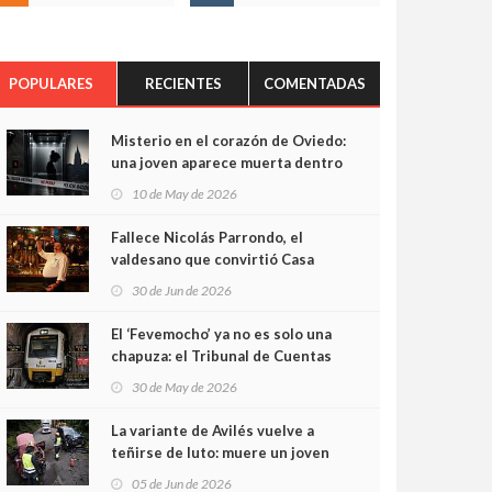
POPULARES
RECIENTES
COMENTADAS
Misterio en el corazón de Oviedo:
una joven aparece muerta dentro
del ascensor de su edificio y las
10 de May de 2026
cámaras captan sus últimos
minutos
Fallece Nicolás Parrondo, el
valdesano que convirtió Casa
Parrondo en un pedazo de
30 de Jun de 2026
Asturias en Madrid
El ‘Fevemocho’ ya no es solo una
chapuza: el Tribunal de Cuentas
cifra en casi 20 millones el
30 de May de 2026
sobrecoste de los trenes que no
cabían por los túneles
La variante de Avilés vuelve a
teñirse de luto: muere un joven
de 32 años en un violento choque
05 de Jun de 2026