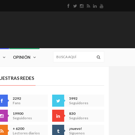
OPINIÓN
UESTRAS REDES
2292
5992
Fans
Seguidores
19900
830
Seguidores
Seguidores
+ 6200
¡nuevo!
Lectores diarios
Síguenos