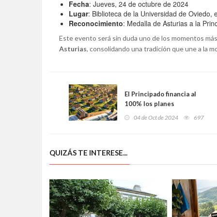
Fecha
: Jueves, 24 de octubre de 2024
Lugar
: Biblioteca de la Universidad de Oviedo, ed
Reconocimiento
: Medalla de Asturias a la Pr
Este evento será sin duda uno de los momentos más
Asturias
, consolidando una tradición que une a la m
El Principado financia al
100% los planes
urbanísticos de los
04 de Oct de 2024
697
municipios pequeños para
impulsar un desarrollo
territorial sostenible
QUIZÁS TE INTERESE...