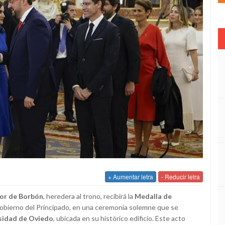
+ Aumentar letra
- Reducir letra
nor de Borbón
, heredera al trono, recibirá la
Medalla de
Gobierno del Principado, en una ceremonia solemne que se
rsidad de Oviedo
, ubicada en su histórico edificio. Este acto