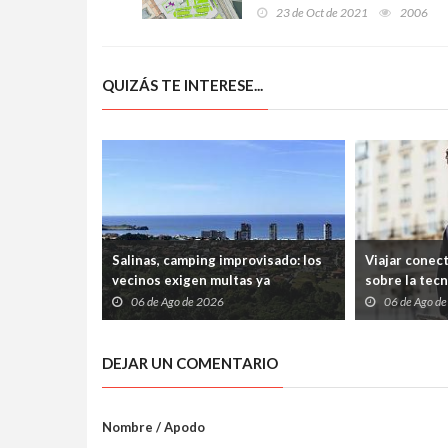
sentido en el tramo paralelo
23 de Oct de 2021
2006
al parque por las obras
QUIZÁS TE INTERESE...
Salinas, camping improvisado: los
Viajar conec
vecinos exigen multas ya
sobre la tec
06 de Ago de 2026
06 de Ago d
DEJAR UN COMENTARIO
Nombre / Apodo