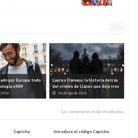
tado por Europa: todo
Laura y Dámaso: la historia detrás
El 
nología eSIM
del crimen de Llanes que deja tres
cad
hijos huérfanos
sid
e 2026
06 de Ago de 2026
0
Guar
por
Los comentarios están moderados.
Captcha
Introduce el código Captcha