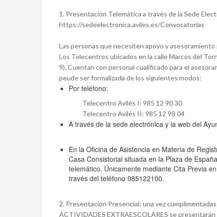
1. Presentación Telemática a través de la Sede Elect
https://sedeelectronica.aviles.es/Convocatorias
Las personas que necesiten apoyo y asesoramiento par
Los Telecentros ubicados en la calle Marcos del Tor
9). Cuentan con personal cualificado para el asesoram
peude ser formalizada de los siguientes modos:
Por teléfono:
Telecentro Avilés I: 985 12 90 30
Telecentro Avilés II: 985 12 98 04
A través de la sede electrónica y la web del
En la Oficina de Asistencia en Materia de Regis
Casa Consistorial situada en la Plaza de Espa
telemático. Únicamente mediante Cita Previa en 
través del teléfono 985122100.
2. Presentación Presencial: una vez cumplimentada
ACTIVIDADES EXTRAESCOLARES se presentarán junto