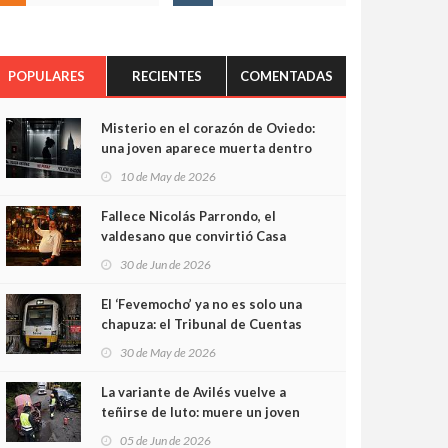
POPULARES
RECIENTES
COMENTADAS
Misterio en el corazón de Oviedo:
una joven aparece muerta dentro
del ascensor de su edificio y las
10 de May de 2026
cámaras captan sus últimos
minutos
Fallece Nicolás Parrondo, el
valdesano que convirtió Casa
Parrondo en un pedazo de
30 de Jun de 2026
Asturias en Madrid
El ‘Fevemocho’ ya no es solo una
chapuza: el Tribunal de Cuentas
cifra en casi 20 millones el
30 de May de 2026
sobrecoste de los trenes que no
cabían por los túneles
La variante de Avilés vuelve a
teñirse de luto: muere un joven
de 32 años en un violento choque
05 de Jun de 2026