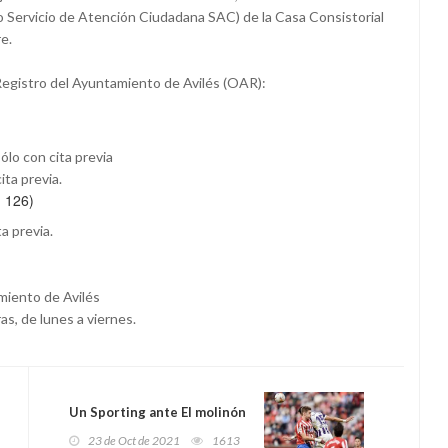
o Servicio de Atención Ciudadana SAC) de la Casa Consistorial
re.
 Registro del Ayuntamiento de Avilés (OAR):
ólo con cita previa
ita previa.
, 126)
a previa.
amiento de Avilés
as, de lunes a viernes.
Un Sporting ante El molinón
23 de Oct de 2021
1613