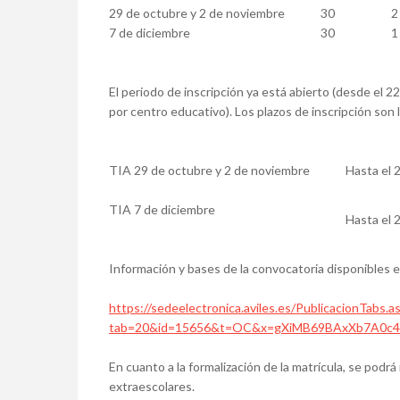
29 de octubre y 2 de noviembre
30
2
7 de diciembre
30
1
El periodo de inscripción ya está abierto (desde el 2
por centro educativo). Los plazos de inscripción son 
TIA 29 de octubre y 2 de noviembre
Hasta el 
TIA 7 de diciembre
Hasta el 
Información y bases de la convocatoria disponibles e
https://sedeelectronica.aviles.es/PublicacionTabs.a
tab=20&id=15656&t=OC&x=gXiMB69BAxXb7A0c
En cuanto a la formalización de la matrícula, se podrá
extraescolares.