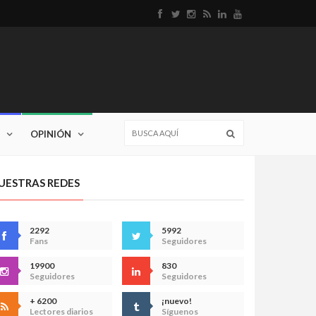
OPINIÓN
UESTRAS REDES
2292
5992
Fans
Seguidores
19900
830
Seguidores
Seguidores
+ 6200
¡nuevo!
Lectores diarios
Síguenos