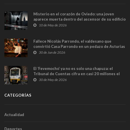
Misterio en el corazón de Oviedo: una joven
aparece muerta dentro del ascensor de su edificio
y las cámaras captan sus últimos minutos
10 de May de 2026
Fallece Nicolás Parrondo, el valdesano que
convirtió Casa Parrondo en un pedazo de Asturias
en Madrid
30 de Jun de 2026
El ‘Fevemocho’ ya no es solo una chapuza: el
Tribunal de Cuentas cifra en casi 20 millones el
sobrecoste de los trenes que no cabían por los
30 de May de 2026
túneles
CATEGORÍAS
Actualidad
Deportes