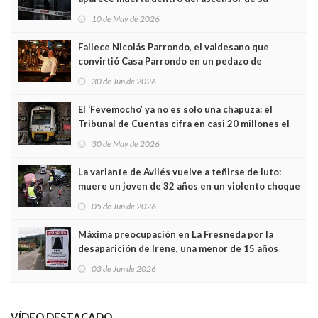
edificio y las cámaras captan sus últimos minutos
10 de May de 2026
Fallece Nicolás Parrondo, el valdesano que
convirtió Casa Parrondo en un pedazo de
Asturias en Madrid
30 de Jun de 2026
El ‘Fevemocho’ ya no es solo una chapuza: el
Tribunal de Cuentas cifra en casi 20 millones el
sobrecoste de los trenes que no cabían por los
30 de May de 2026
túneles
La variante de Avilés vuelve a teñirse de luto:
muere un joven de 32 años en un violento choque
frontal
05 de Jun de 2026
Máxima preocupación en La Fresneda por la
desaparición de Irene, una menor de 15 años
03 de Jun de 2026
VÍDEO DESTACADO