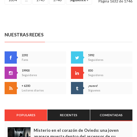
Página 1632 de 1746
NUESTRAS REDES
2292
5992
Fans
Seguidores
19900
830
Seguidores
Seguidores
+ 6200
¡nuevo!
Lectores diarios
Síguenos
POPULARES
RECIENTES
COMENTADAS
Misterio en el corazón de Oviedo: una joven
aparece muerta dentro del ascensor de su