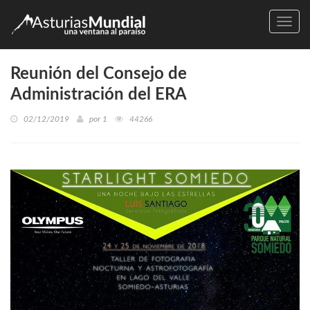
Naveg
Reunión del Consejo de
Administración del ERA
02/12/2019
por
1
44266