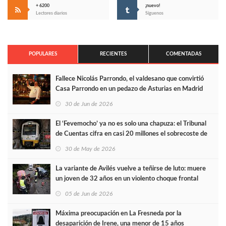
+ 6200
¡nuevo!
Lectores diarios
Síguenos
POPULARES
RECIENTES
COMENTADAS
Fallece Nicolás Parrondo, el valdesano que convirtió
Casa Parrondo en un pedazo de Asturias en Madrid
30 de Jun de 2026
El ‘Fevemocho’ ya no es solo una chapuza: el Tribunal
de Cuentas cifra en casi 20 millones el sobrecoste de
los trenes que no cabían por los túneles
30 de May de 2026
La variante de Avilés vuelve a teñirse de luto: muere
un joven de 32 años en un violento choque frontal
05 de Jun de 2026
Máxima preocupación en La Fresneda por la
desaparición de Irene, una menor de 15 años