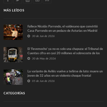
MÁS LEÍDOS
Fallece Nicolás Parrondo, el valdesano que convirtió
Casa Parrondo en un pedazo de Asturias en Madrid
30 de Jun de 2026
El ‘Fevemocho’ ya no es solo una chapuza: el Tribunal de
Cuentas cifra en casi 20 millones el sobrecoste de los
trenes que no cabían por los túneles
30 de May de 2026
La variante de Avilés vuelve a teñirse de luto: muere un
joven de 32 años en un violento choque frontal
05 de Jun de 2026
CATEGORÍAS