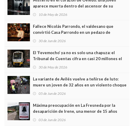
aparece muerta dentro del ascensor de su
edificio y las cámaras captan sus últimos minutos
10 de May de 2026
Fallece Nicolás Parrondo, el valdesano que
convirtió Casa Parrondo en un pedazo de
Asturias en Madrid
30 de Jun de 2026
El ‘Fevemocho’ ya no es solo una chapuza: el
Tribunal de Cuentas cifra en casi 20 millones el
sobrecoste de los trenes que no cabían por los
30 de May de 2026
túneles
La variante de Avilés vuelve a teñirse de luto:
muere un joven de 32 años en un violento choque
frontal
05 de Jun de 2026
Máxima preocupación en La Fresneda por la
desaparición de Irene, una menor de 15 años
03 de Jun de 2026