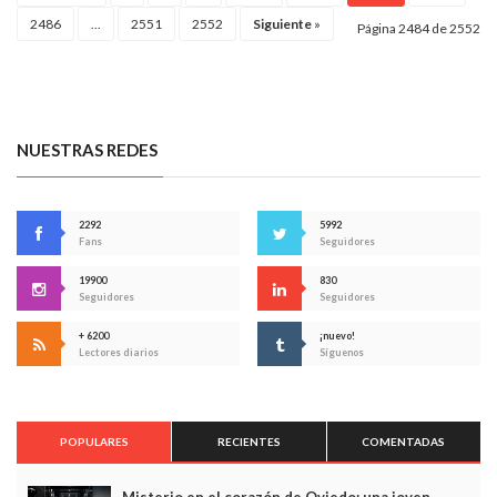
2486
...
2551
2552
Siguiente
»
Página 2484 de 2552
NUESTRAS REDES
2292
5992
Fans
Seguidores
19900
830
Seguidores
Seguidores
+ 6200
¡nuevo!
Lectores diarios
Síguenos
POPULARES
RECIENTES
COMENTADAS
Misterio en el corazón de Oviedo: una joven