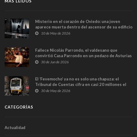
MÁS LEÍDOS
Misterio en el corazón de Oviedo: una joven
aparece muerta dentro del ascensor de su edificio
y las cámaras captan sus últimos minutos
10 de May de 2026
Fallece Nicolás Parrondo, el valdesano que
convirtió Casa Parrondo en un pedazo de Asturias
en Madrid
30 de Jun de 2026
El ‘Fevemocho’ ya no es solo una chapuza: el
Tribunal de Cuentas cifra en casi 20 millones el
sobrecoste de los trenes que no cabían por los
30 de May de 2026
túneles
CATEGORÍAS
Actualidad