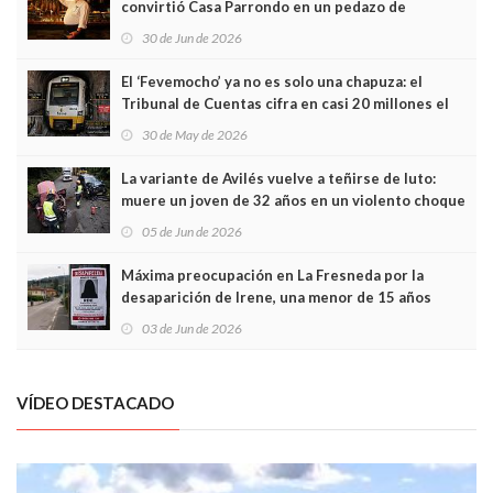
convirtió Casa Parrondo en un pedazo de
Asturias en Madrid
30 de Jun de 2026
El ‘Fevemocho’ ya no es solo una chapuza: el
Tribunal de Cuentas cifra en casi 20 millones el
sobrecoste de los trenes que no cabían por los
30 de May de 2026
túneles
La variante de Avilés vuelve a teñirse de luto:
muere un joven de 32 años en un violento choque
frontal
05 de Jun de 2026
Máxima preocupación en La Fresneda por la
desaparición de Irene, una menor de 15 años
03 de Jun de 2026
VÍDEO DESTACADO