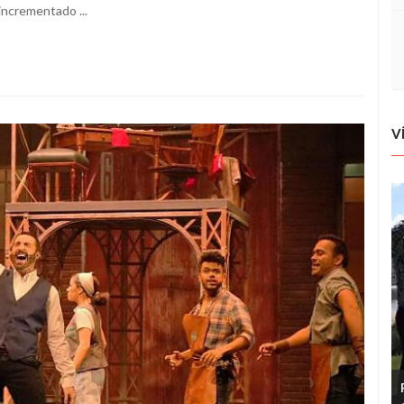
 incrementado ...
V