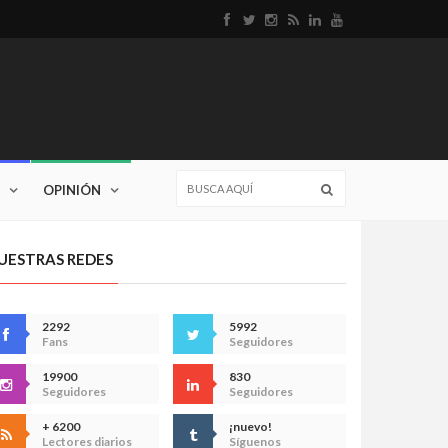
OPINIÓN
UESTRAS REDES
2292
5992
Fans
Seguidores
19900
830
Seguidores
Seguidores
+ 6200
¡nuevo!
Lectores diarios
Síguenos