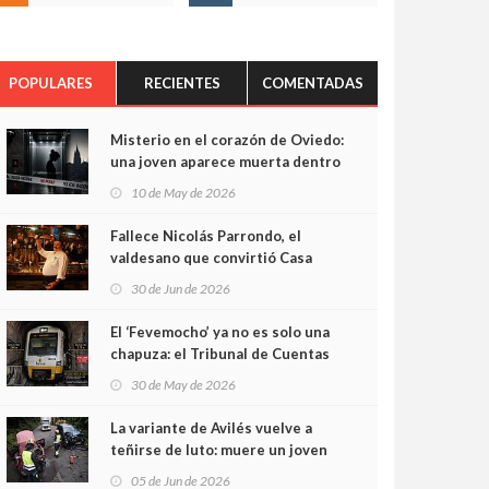
POPULARES
RECIENTES
COMENTADAS
Misterio en el corazón de Oviedo:
una joven aparece muerta dentro
del ascensor de su edificio y las
10 de May de 2026
cámaras captan sus últimos
minutos
Fallece Nicolás Parrondo, el
valdesano que convirtió Casa
Parrondo en un pedazo de
30 de Jun de 2026
Asturias en Madrid
El ‘Fevemocho’ ya no es solo una
chapuza: el Tribunal de Cuentas
cifra en casi 20 millones el
30 de May de 2026
sobrecoste de los trenes que no
cabían por los túneles
La variante de Avilés vuelve a
teñirse de luto: muere un joven
de 32 años en un violento choque
05 de Jun de 2026