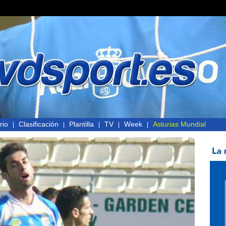
rio
Clasificación
Plantilla
TV
Week
Asturias Mundial
|
|
|
|
|