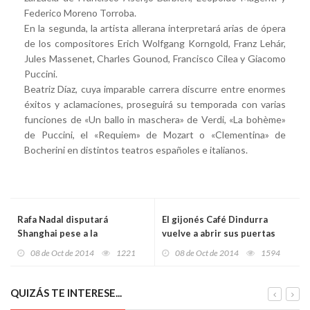
Federico Moreno Torroba.
En la segunda, la artista allerana interpretará arias de ópera
de los compositores Erich Wolfgang Korngold, Franz Lehár,
Jules Massenet, Charles Gounod, Francisco Cilea y Giacomo
Puccini.
Beatriz Díaz, cuya imparable carrera discurre entre enormes
éxitos y aclamaciones, proseguirá su temporada con varias
funciones de «Un ballo in maschera» de Verdi, «La bohème»
de Puccini, el «Requiem» de Mozart o «Clementina» de
Bocherini en distintos teatros españoles e italianos.
Rafa Nadal disputará
El gijonés Café Dindurra
Shanghai pese a la
vuelve a abrir sus puertas
apendicitis
08 de Oct de 2014
1221
08 de Oct de 2014
1594
QUIZÁS TE INTERESE...