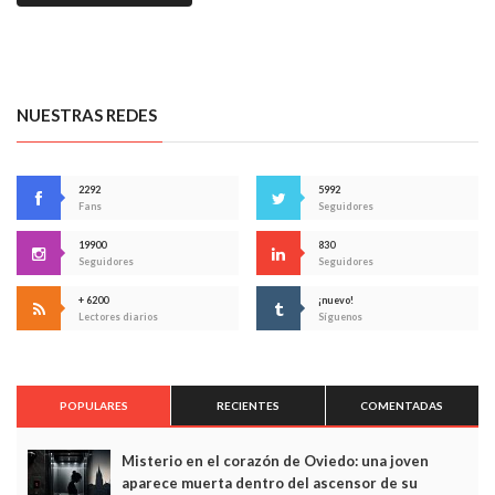
NUESTRAS REDES
2292
5992
Fans
Seguidores
19900
830
Seguidores
Seguidores
+ 6200
¡nuevo!
Lectores diarios
Síguenos
POPULARES
RECIENTES
COMENTADAS
Misterio en el corazón de Oviedo: una joven
aparece muerta dentro del ascensor de su