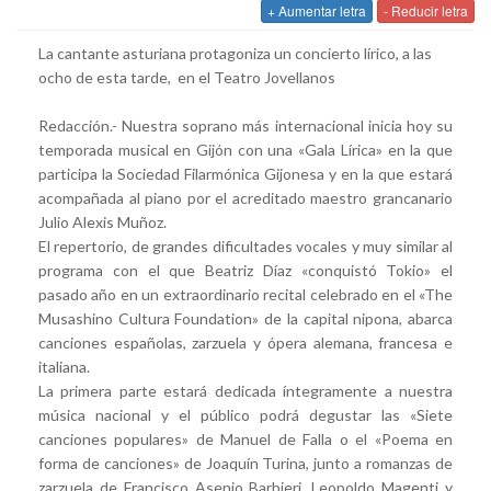
+ Aumentar letra
- Reducir letra
La cantante asturiana protagoniza un concierto lírico, a las
ocho de esta tarde, en el Teatro Jovellanos
Redacción.- Nuestra soprano más internacional inicia hoy su
temporada musical en Gijón con una «Gala Lírica» en la que
participa la Sociedad Filarmónica Gijonesa y en la que estará
acompañada al piano por el acreditado maestro grancanario
Julio Alexis Muñoz.
El repertorio, de grandes dificultades vocales y muy similar al
programa con el que Beatriz Díaz «conquistó Tokio» el
pasado año en un extraordinario recital celebrado en el «The
Musashino Cultura Foundation» de la capital nipona, abarca
canciones españolas, zarzuela y ópera alemana, francesa e
italiana.
La primera parte estará dedicada íntegramente a nuestra
música nacional y el público podrá degustar las «Siete
canciones populares» de Manuel de Falla o el «Poema en
forma de canciones» de Joaquín Turina, junto a romanzas de
zarzuela de Francisco Asenjo Barbieri, Leopoldo Magenti y