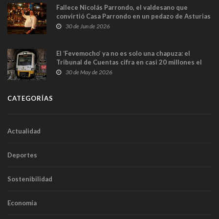
Fallece Nicolás Parrondo, el valdesano que
convirtió Casa Parrondo en un pedazo de Asturias
en Madrid
30 de Jun de 2026
El ‘Fevemocho’ ya no es solo una chapuza: el
Tribunal de Cuentas cifra en casi 20 millones el
sobrecoste de los trenes que no cabían por los
30 de May de 2026
túneles
CATEGORÍAS
Actualidad
Deportes
Sostenibilidad
Economía