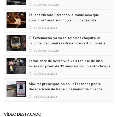
edificio y las cámaras captan sus últimos minutos
10 de May de 2026
Fallece Nicolás Parrondo, el valdesano que
convirtió Casa Parrondo en un pedazo de
Asturias en Madrid
30 de Jun de 2026
El ‘Fevemocho’ ya no es solo una chapuza: el
Tribunal de Cuentas cifra en casi 20 millones el
sobrecoste de los trenes que no cabían por los
30 de May de 2026
túneles
La variante de Avilés vuelve a teñirse de luto:
muere un joven de 32 años en un violento choque
frontal
05 de Jun de 2026
Máxima preocupación en La Fresneda por la
desaparición de Irene, una menor de 15 años
03 de Jun de 2026
VÍDEO DESTACADO