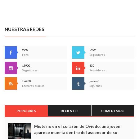
NUESTRAS REDES
2292
5992
Fans
Seguidores
19900
830
Seguidores
Seguidores
+ 6200
¡nuevo!
Lectores diarios
Síguenos
POPULARES
RECIENTES
COMENTADAS
Misterio en el corazón de Oviedo: una joven
aparece muerta dentro del ascensor de su
edificio y las cámaras captan sus últimos minutos