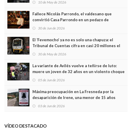
10 de May de 2026
Fallece Nicolás Parrondo, el valdesano que
convirtió Casa Parrondo en un pedazo de
Asturias en Madrid
30 de Jun de 2026
El ‘Fevemocho’ ya no es solo una chapuza: el
Tribunal de Cuentas cifra en casi 20 millones el
sobrecoste de los trenes que no cabían por los
30 de May de 2026
túneles
La variante de Avilés vuelve a teñirse de luto:
muere un joven de 32 años en un violento choque
frontal
05 de Jun de 2026
Máxima preocupación en La Fresneda por la
desaparición de Irene, una menor de 15 años
03 de Jun de 2026
VÍDEO DESTACADO