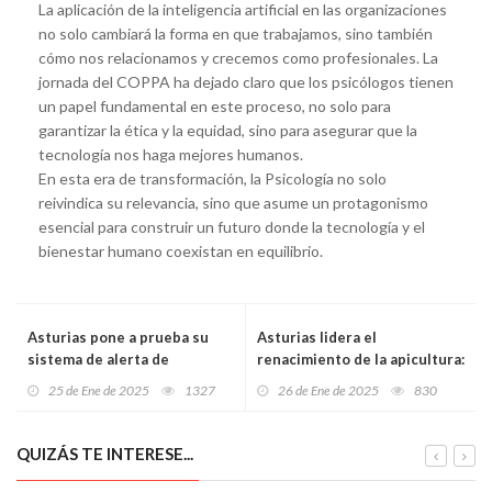
La aplicación de la inteligencia artificial en las organizaciones
no solo cambiará la forma en que trabajamos, sino también
cómo nos relacionamos y crecemos como profesionales. La
jornada del COPPA ha dejado claro que los psicólogos tienen
un papel fundamental en este proceso, no solo para
garantizar la ética y la equidad, sino para asegurar que la
tecnología nos haga mejores humanos.
En esta era de transformación, la Psicología no solo
reivindica su relevancia, sino que asume un protagonismo
esencial para construir un futuro donde la tecnología y el
bienestar humano coexistan en equilibrio.
Asturias pone a prueba su
Asturias lidera el
sistema de alerta de
renacimiento de la apicultura:
emergencias: simulacro
un 75,4% más de
25 de Ene de 2025
1327
26 de Ene de 2025
830
masivo en 39 concejos
explotaciones y ayudas
históricas para proteger la
biodiversidad
QUIZÁS TE INTERESE...