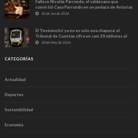
Fallece Nicolás Parrondo, el valdesano que
convirtió Casa Parrondo en un pedazo de Asturias
en Madrid
30 de Jun de 2026
El ‘Fevemocho’ ya no es solo una chapuza: el
Tribunal de Cuentas cifra en casi 20 millones el
sobrecoste de los trenes que no cabían por los
30 de May de 2026
túneles
CATEGORÍAS
Actualidad
Deportes
Sostenibilidad
Economía